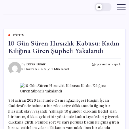
Skip
to
content
EĞITIM
10 Gün Süren Hırsızlık Kabusu: Kadın
Kılığına Giren Şüpheli Yakalandı
10
By
Burak Demir
yorumlar kapalı
Gün
8 Haziran 2026
1 Min Read
Süren
Hırsızlık
Kabusu:
Kadın
Kılığına
Giren
8 Haziran 2026 tarihinde Osmangazi ilçesi Haşim İşcan
Şüpheli
Caddesi’nde bulunan bir züccaciye dükkanında ilginç bir
Yakalandı
hırsızlık olayı yaşandı. Yaklaşık 10 gündür dükkanı hedef alan
için
bir hırsız, dikkat çekici bir yöntemle kadın kıyafetleri giyerek
dükkana girdi. Pembe şort ve sarı perukla kadın kılığına giren
hırsız, çaldığı eşyaları dükkanın yanındaki boş bir alanda