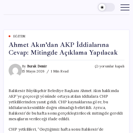
Skip
to
content
EĞITIM
Ahmet Akın’dan AKP İddialarına
Cevap: Mitingde Açıklama Yapılacak
Ahmet
By
Burak Demir
yorumlar kapalı
Akın’dan
15 Mayıs 2026
1 Min Read
AKP
İddialarına
Cevap:
Balıkesir Büyükşehir Belediye Başkanı Ahmet Akın hakkında
Mitingde
AKP’ye geçeceği yönünde ortaya atılan iddialara CHP
Açıklama
Yapılacak
yetkililerinden yanıt geldi. CHP kaynaklarına göre, bu
için
iddiaların kesinlikle doğru olmadığı belirtildi. Ayrıca,
Balıkesir’de bu hafta sonu gerçekleştirilecek mitingde gerekli
mesajların verileceği ifade edildi.
CHP yetkilileri, “Geçtiğimiz hafta sonu Balıkesir’de