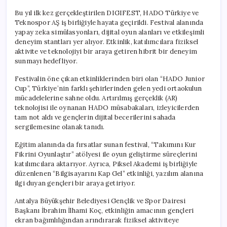
Bu yıl ilk kez gerçekleştirilen DIGIFEST, HADO Türkiye ve
Teknospor AŞ iş birliğiyle hayata geçirildi. Festival alanında
yapay zeka simülasyonları, dijital oyun alanları ve etkileşimli
deneyim stantları yer alıyor. Etkinlik, katılımcılara fiziksel
aktivite ve teknolojiyi bir araya getiren hibrit bir deneyim
sunmayı hedefliyor.
Festivalin öne çıkan etkinliklerinden biri olan “HADO Junior
Cup”, Türkiye’nin farklı şehirlerinden gelen yedi ortaokulun
mücadelelerine sahne oldu. Artırılmış gerçeklik (AR)
teknolojisi ile oynanan HADO müsabakaları, izleyicilerden
tam not aldı ve gençlerin dijital becerilerini sahada
sergilemesine olanak tanıdı.
Eğitim alanında da fırsatlar sunan festival, “Takımını Kur
Fikrini Oyunlaştır” atölyesi ile oyun geliştirme süreçlerini
katılımcılara aktarıyor. Ayrıca, Piksel Akademi iş birliğiyle
düzenlenen “Bilgisayarını Kap Gel” etkinliği, yazılım alanına
ilgi duyan gençleri bir araya getiriyor.
Antalya Büyükşehir Belediyesi Gençlik ve Spor Dairesi
Başkanı İbrahim İlhami Koç, etkinliğin amacının gençleri
ekran bağımlılığından arındırarak fiziksel aktiviteye