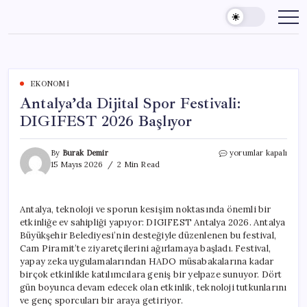
Skip
to
content
EKONOMI
Antalya’da Dijital Spor Festivali:
DIGIFEST 2026 Başlıyor
Antalya’da
By
Burak Demir
yorumlar kapalı
Dijital
15 Mayıs 2026
2 Min Read
Spor
Festivali:
DIGIFEST
Antalya, teknoloji ve sporun kesişim noktasında önemli bir
2026
etkinliğe ev sahipliği yapıyor: DIGIFEST Antalya 2026. Antalya
Başlıyor
için
Büyükşehir Belediyesi’nin desteğiyle düzenlenen bu festival,
Cam Piramit’te ziyaretçilerini ağırlamaya başladı. Festival,
yapay zeka uygulamalarından HADO müsabakalarına kadar
birçok etkinlikle katılımcılara geniş bir yelpaze sunuyor. Dört
gün boyunca devam edecek olan etkinlik, teknoloji tutkunlarını
ve genç sporcuları bir araya getiriyor.