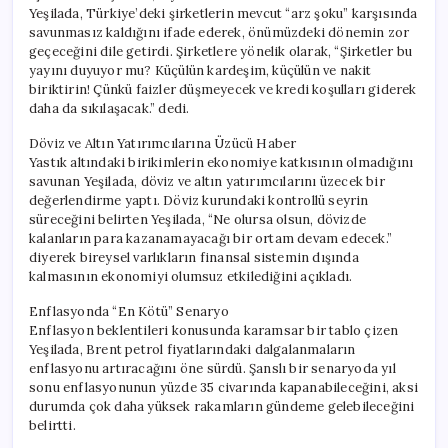
Yeşilada, Türkiye’deki şirketlerin mevcut “arz şoku” karşısında
savunmasız kaldığını ifade ederek, önümüzdeki dönemin zor
geçeceğini dile getirdi. Şirketlere yönelik olarak, “Şirketler bu
yayını duyuyor mu? Küçülün kardeşim, küçülün ve nakit
biriktirin! Çünkü faizler düşmeyecek ve kredi koşulları giderek
daha da sıkılaşacak.” dedi.
Döviz ve Altın Yatırımcılarına Üzücü Haber
Yastık altındaki birikimlerin ekonomiye katkısının olmadığını
savunan Yeşilada, döviz ve altın yatırımcılarını üzecek bir
değerlendirme yaptı. Döviz kurundaki kontrollü seyrin
süreceğini belirten Yeşilada, “Ne olursa olsun, dövizde
kalanların para kazanamayacağı bir ortam devam edecek.”
diyerek bireysel varlıkların finansal sistemin dışında
kalmasının ekonomiyi olumsuz etkilediğini açıkladı.
Enflasyonda “En Kötü” Senaryo
Enflasyon beklentileri konusunda karamsar bir tablo çizen
Yeşilada, Brent petrol fiyatlarındaki dalgalanmaların
enflasyonu artıracağını öne sürdü. Şanslı bir senaryoda yıl
sonu enflasyonunun yüzde 35 civarında kapanabileceğini, aksi
durumda çok daha yüksek rakamların gündeme gelebileceğini
belirtti.