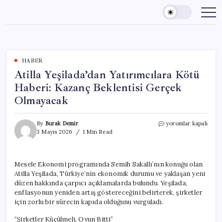
Skip
to
content
HABER
Atilla Yeşilada’dan Yatırımcılara Kötü
Haberi: Kazanç Beklentisi Gerçek
Olmayacak
Atilla
By
Burak Demir
yorumlar kapalı
Yeşilada’dan
3 Mayıs 2026
1 Min Read
Yatırımcılara
Kötü
Haberi:
Mesele Ekonomi programında Semih Sakallı’nın konuğu olan
Kazanç
Atilla Yeşilada, Türkiye’nin ekonomik durumu ve yaklaşan yeni
Beklentisi
Gerçek
düzen hakkında çarpıcı açıklamalarda bulundu. Yeşilada,
Olmayacak
enflasyonun yeniden artış göstereceğini belirterek, şirketler
için
için zorlu bir sürecin kapıda olduğunu vurguladı.
“Şirketler Küçülmeli, Oyun Bitti”