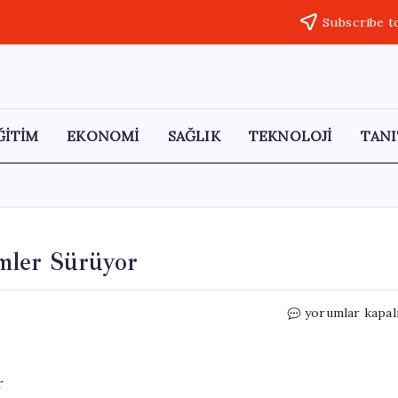
Subscribe t
ĞİTİM
EKONOMİ
SAĞLIK
TEKNOLOJİ
TANI
mler Sürüyor
Aydın
yorumlar kapal
İncir
Üretiminde
Denetimler
Sürüyor