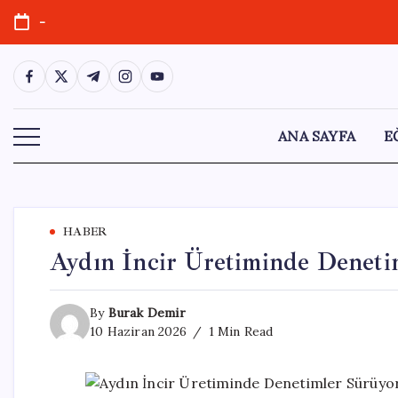
Skip
-
to
content
https://www.facebook.com/
https://twitter.com/
https://t.me/
https://www.instagram.com/
https://youtube.com/
ANA SAYFA
E
HABER
Aydın İncir Üretiminde Deneti
By
Burak Demir
10 Haziran 2026
1 Min Read