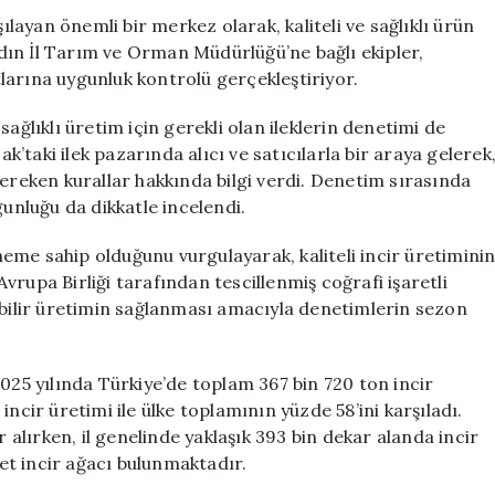
için
şılayan önemli bir merkez olarak, kaliteli ve sağlıklı ürün
ın İl Tarım ve Orman Müdürlüğü’ne bağlı ekipler,
larına uygunluk kontrolü gerçekleştiriyor.
ağlıklı üretim için gerekli olan ileklerin denetimi de
taki ilek pazarında alıcı ve satıcılarla bir araya gelerek
ı gereken kurallar hakkında bilgi verdi. Denetim sırasında
gunluğu da dikkatle incelendi.
öneme sahip olduğunu vurgulayarak, kaliteli incir üretimini
 Avrupa Birliği tarafından tescillenmiş coğrafi işaretli
ebilir üretimin sağlanması amacıyla denetimlerin sezon
2025 yılında Türkiye’de toplam 367 bin 720 ton incir
ncir üretimi ile ülke toplamının yüzde 58’ini karşıladı.
r alırken, il genelinde yaklaşık 393 bin dekar alanda incir
det incir ağacı bulunmaktadır.