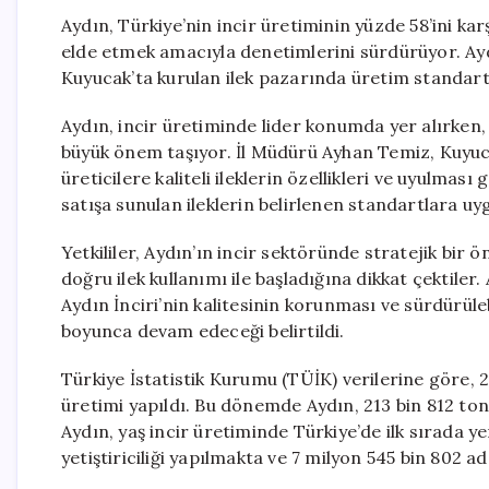
Aydın, Türkiye’nin incir üretiminin yüzde 58’ini kar
elde etmek amacıyla denetimlerini sürdürüyor. Ayd
Kuyucak’ta kurulan ilek pazarında üretim standart
Aydın, incir üretiminde lider konumda yer alırken, s
büyük önem taşıyor. İl Müdürü Ayhan Temiz, Kuyucak’
üreticilere kaliteli ileklerin özellikleri ve uyulmas
satışa sunulan ileklerin belirlenen standartlara uy
Yetkililer, Aydın’ın incir sektöründe stratejik bir 
doğru ilek kullanımı ile başladığına dikkat çektiler.
Aydın İnciri’nin kalitesinin korunması ve sürdürül
boyunca devam edeceği belirtildi.
Türkiye İstatistik Kurumu (TÜİK) verilerine göre, 
üretimi yapıldı. Bu dönemde Aydın, 213 bin 812 ton i
Aydın, yaş incir üretiminde Türkiye’de ilk sırada ye
yetiştiriciliği yapılmakta ve 7 milyon 545 bin 802 a