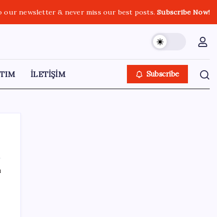
o our newsletter & never miss our best posts.
Subscribe Now!
TIM
İLETİŞİM
Subscribe
ı
SON YAZILAR
Tüm Yerel-Sen’den yeni çözüm sürecine
tepki: ‘Terörle pazarlık olmaz’