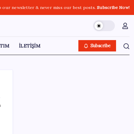
o our newsletter & never miss our best posts.
Subscribe Now!
TIM
İLETİŞİM
Subscribe
ı
SON YAZILAR
Tüm Yerel-Sen’den yeni çözüm sürecine
tepki: ‘Terörle pazarlık olmaz’