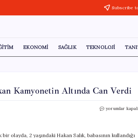
Subscribe t
ĞİTİM
EKONOMİ
SAĞLIK
TEKNOLOJİ
TANI
akan Kamyonetin Altında Can Verdi
Aydın’da
yorumlar kapal
Facia:
2
Yaşındaki
Hakan
 bir olayda, 2 yaşındaki Hakan Salık, babasının kullandığı