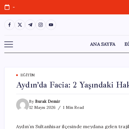
Skip
-
to
content
https://www.facebook.com/
https://twitter.com/
https://t.me/
https://www.instagram.com/
https://youtube.com/
ANA SAYFA
E
EĞITIM
Aydın’da Facia: 2 Yaşındaki H
By
Burak Demir
12 Mayıs 2026
1 Min Read
Aydın’ın Sultanhisar ilçesinde meydana gelen trajik