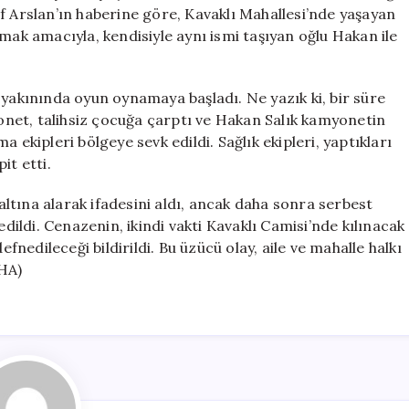
Kamyonetin
f Arslan’ın haberine göre, Kavaklı Mahallesi’nde yaşayan
Altında
mak amacıyla, kendisiyle aynı ismi taşıyan oğlu Hakan ile
Can
Verdi
için
 yakınında oyun oynamaya başladı. Ne yazık ki, bir süre
net, talihsiz çocuğa çarptı ve Hakan Salık kamyonetin
 ekipleri bölgeye sevk edildi. Sağlık ekipleri, yaptıkları
it etti.
ltına alarak ifadesini aldı, ancak daha sonra serbest
edildi. Cenazenin, ikindi vakti Kavaklı Camisi’nde kılınacak
edileceği bildirildi. Bu üzücü olay, aile ve mahalle halkı
DHA)