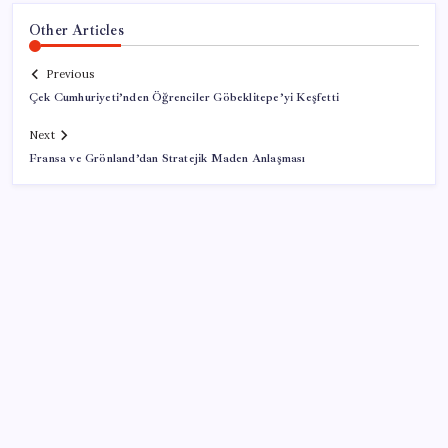
Other Articles
Previous
Çek Cumhuriyeti’nden Öğrenciler Göbeklitepe’yi Keşfetti
Next
Fransa ve Grönland’dan Stratejik Maden Anlaşması
SON YAZILAR
Google Messages’a Yeni Uzun Basma Menüsü Geldi