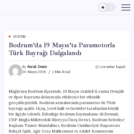
Skip
to
content
EĞITIM
Bodrum’da 19 Mayıs’ta Paramotorla
Türk Bayrağı Dalgalandı
Bodrum’da
By
Burak Demir
yorumlar kapalı
19
20 Mayıs 2026
1 Min Read
Mayıs’ta
Paramotorla
Türk
Muğla’nın Bodrum ilçesinde, 19 Mayıs Atatürk’ü Anma Gençlik
Bayrağı
ve Spor Bayramı dolayısıyla etkileyici bir etkinlik
Dalgalandı
için
gerçekleştirildi. Bodrum semalarında paramotor ile Türk
bayrağı açıldı. Uçuş, yerel halk ve turistler tarafından büyük
bir ilgiyle izlendi. Etkinliğe Bodrum Kaymakamı Ali Sırmalı,
CHP Muğla Milletvekili Süreyya Öneş Derici, Bodrum Belediye
Başkanı Tamer Mandalinci, Bodrum Cumhuriyet Başsavcısı
Behçet İşlek, Ağır Ceza Mahkemesi ve Adalet Komisyonu