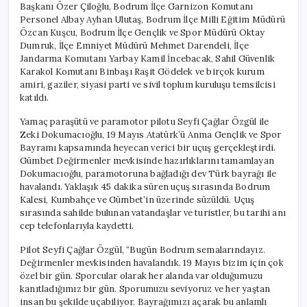
Başkanı Özer Çiloğlu, Bodrum İlçe Garnizon Komutanı
Personel Albay Ayhan Ulutaş, Bodrum İlçe Milli Eğitim Müdürü
Özcan Kuşcu, Bodrum İlçe Gençlik ve Spor Müdürü Oktay
Dumruk, İlçe Emniyet Müdürü Mehmet Darendeli, İlçe
Jandarma Komutanı Yarbay Kamil İncebacak, Sahil Güvenlik
Karakol Komutanı Binbaşı Raşit Gödelek ve birçok kurum
amiri, gaziler, siyasi parti ve sivil toplum kuruluşu temsilcisi
katıldı.
Yamaç paraşütü ve paramotor pilotu Seyfi Çağlar Özgül ile
Zeki Dokumacıoğlu, 19 Mayıs Atatürk’ü Anma Gençlik ve Spor
Bayramı kapsamında heyecan verici bir uçuş gerçekleştirdi.
Gümbet Değirmenler mevkisinde hazırlıklarını tamamlayan
Dokumacıoğlu, paramotoruna bağladığı dev Türk bayrağı ile
havalandı. Yaklaşık 45 dakika süren uçuş sırasında Bodrum
Kalesi, Kumbahçe ve Gümbet’in üzerinde süzüldü. Uçuş
sırasında sahilde bulunan vatandaşlar ve turistler, bu tarihi anı
cep telefonlarıyla kaydetti.
Pilot Seyfi Çağlar Özgül, “Bugün Bodrum semalarındayız.
Değirmenler mevkisinden havalandık. 19 Mayıs bizim için çok
özel bir gün. Sporcular olarak her alanda var olduğumuzu
kanıtladığımız bir gün. Sporumuzu seviyoruz ve her yaştan
insan bu şekilde uçabiliyor. Bayrağımızı açarak bu anlamlı