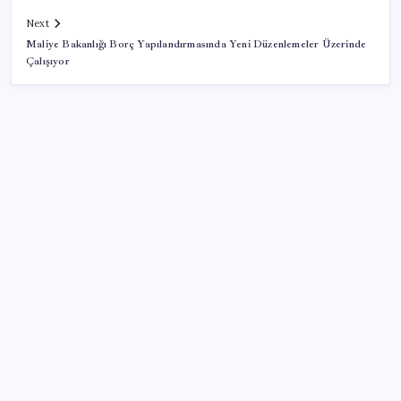
Next
Maliye Bakanlığı Borç Yapılandırmasında Yeni Düzenlemeler Üzerinde
Çalışıyor
SON YAZILAR
Google Messages’a Yeni Uzun Basma Menüsü Geldi
Tarihi borsa çöküşü: ‘Kaybedenler Kulübü’ siyasi parti
kuruyor!
Hazine nakit gerçekleşmeleri 395,7 milyar TL açık
verdi