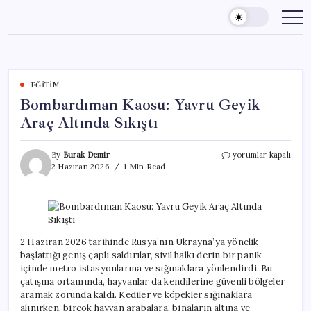
Skip
to
content
EĞITIM
Bombardıman Kaosu: Yavru Geyik
Araç Altında Sıkıştı
Bombardıman
By
Burak Demir
yorumlar kapalı
Kaosu:
2 Haziran 2026
1 Min Read
Yavru
Geyik
Araç
Altında
Sıkıştı
için
2 Haziran 2026 tarihinde Rusya’nın Ukrayna’ya yönelik
başlattığı geniş çaplı saldırılar, sivil halkı derin bir panik
içinde metro istasyonlarına ve sığınaklara yönlendirdi. Bu
çatışma ortamında, hayvanlar da kendilerine güvenli bölgeler
aramak zorunda kaldı. Kediler ve köpekler sığınaklara
alınırken, birçok hayvan arabalara, binaların altına ve