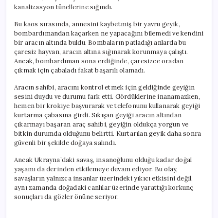
kanalizasyon tünellerine sığındı.
Bu kaos sırasında, annesini kaybetmiş bir yavru geyik,
bombardımandan kaçarken ne yapacağını bilemedi ve kendini
bir aracın altında buldu. Bombaların patladığı anlarda bu
çaresiz hayvan, aracın altına sığınarak korunmaya çalıştı.
Ancak, bombardıman sona erdiğinde, çaresizce oradan
çıkmak için çabaladı fakat başarılı olamadı.
Aracın sahibi, aracını kontrol etmek için geldiğinde geyiğin
sesini duydu ve durumu fark etti. Gördüklerine inanamazken,
hemen bir krokiye başvurarak ve telefonunu kullanarak geyiği
kurtarma çabasına girdi. Sıkışan geyiği aracın altından
çıkarmayı başaran araç sahibi, geyiğin oldukça yorgun ve
bitkin durumda olduğunu belirtti. Kurtarılan geyik daha sonra
güvenli bir şekilde doğaya salındı.
Ancak Ukrayna’daki savaş, insanoğlunu olduğu kadar doğal
yaşamı da derinden etkilemeye devam ediyor. Bu olay,
savaşların yalnızca insanlar üzerindeki yıkıcı etkisini değil,
aynı zamanda doğadaki canlılar üzerinde yarattığı korkunç
sonuçları da gözler önüne seriyor.