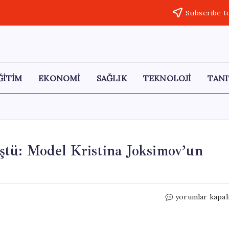
Subscribe t
ĞİTİM
EKONOMİ
SAĞLIK
TEKNOLOJİ
TANI
tü: Model Kristina Joksimov’un
Boşanma
yorumlar kapal
Davası
Cinayete
Dönüştü: