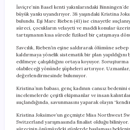
İsviçre’nin Basel kenti yakınlarındaki Binningen’d
büyük yankı uyandırıyor. 38 yaşındaki Kristina Joksi
bulundu. Eşi Marc Rieben (41) ise cinayetle suçla
süreci, çocukların velayeti ve maddi konular üzer
tartışmanın kısa sürede fiziksel bir çatışmaya dönü
Savcılık, Rieben’in eşine saldırarak ölümüne sebep
kaldırmaya yönelik sistematik bir plan yapıldığını 
edilmeye çalışıldığını ortaya koyuyor. Soruşturma
olabileceği yönünde şüpheleri artırıyor. Uzmanlar, b
değerlendirmesinde bulunuyor.
Kristina’nın babası, genç kadının cansız bedenini 
incelemelerde çeşitli ekipmanlar ve insan kalıntılar
suçlandığında, savunmasını yaparak olayın “kendin
Kristina Joksimov’un geçmişte Miss Northwest Swi
Switzerland yarışmasında finalist olduğu biliniyor.
sürecinin önümüzdeki günlerde başlaması beklenirk