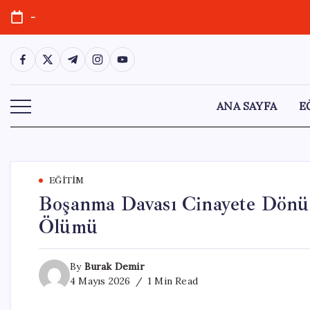
Skip
-
to
content
https://www.facebook.com/
https://twitter.com/
https://t.me/
https://www.instagram.com/
https://youtube.com/
ANA SAYFA
E
EĞITIM
Boşanma Davası Cinayete Dönüş
Ölümü
By
Burak Demir
4 Mayıs 2026
1 Min Read