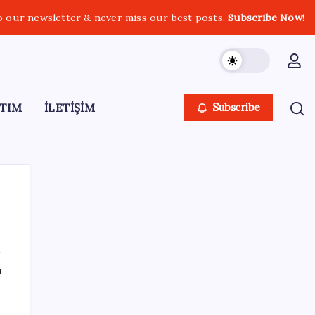
o our newsletter & never miss our best posts.
Subscribe Now!
TIM
İLETİŞİM
Subscribe
SON YAZILAR
ı
Tüm Yerel-Sen’den yeni çözüm sürecine
tepki: ‘Terörle pazarlık olmaz’