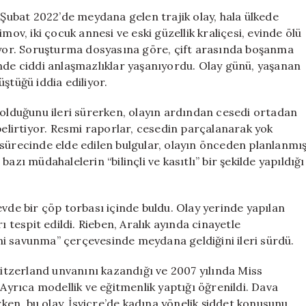
Model
e Şubat 2022’de meydana gelen trajik olay, hala ülkede
Kristina
mov, iki çocuk annesi ve eski güzellik kraliçesi, evinde ölü
Joksimov’un
nıyor. Soruşturma dosyasına göre, çift arasında boşanma
Ölümü
inde ciddi anlaşmazlıklar yaşanıyordu. Olay günü, yaşanan
için
ştüğü iddia ediliyor.
 olduğunu ileri sürerken, olayın ardından cesedi ortadan
belirtiyor. Resmi raporlar, cesedin parçalanarak yok
 sürecinde elde edilen bulgular, olayın önceden planlanmı
azı müdahalelerin “bilinçli ve kasıtlı” bir şekilde yapıldığı
evde bir çöp torbası içinde buldu. Olay yerinde yapılan
ı tespit edildi. Rieben, Aralık ayında cinayetle
i savunma” çerçevesinde meydana geldiğini ileri sürdü.
tzerland unvanını kazandığı ve 2007 yılında Miss
 Ayrıca modellik ve eğitmenlik yaptığı öğrenildi. Dava
en, bu olay, İsviçre’de kadına yönelik şiddet konusunu