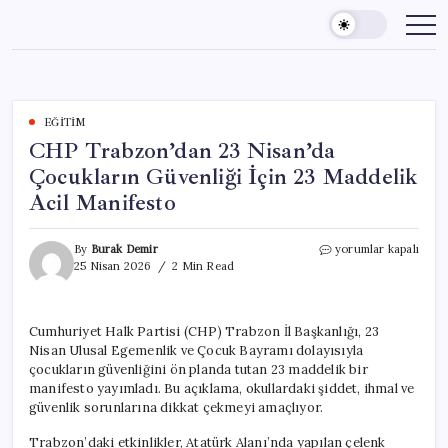
Skip
to
content
EĞITIM
CHP Trabzon’dan 23 Nisan’da
Çocukların Güvenliği İçin 23 Maddelik
Acil Manifesto
CHP
By
Burak Demir
yorumlar kapalı
Trabzon’dan
25 Nisan 2026
2 Min Read
23
Nisan’da
Çocukların
Cumhuriyet Halk Partisi (CHP) Trabzon İl Başkanlığı, 23
Güvenliği
Nisan Ulusal Egemenlik ve Çocuk Bayramı dolayısıyla
İçin
23
çocukların güvenliğini ön planda tutan 23 maddelik bir
Maddelik
manifesto yayımladı. Bu açıklama, okullardaki şiddet, ihmal ve
Acil
güvenlik sorunlarına dikkat çekmeyi amaçlıyor.
Manifesto
için
Trabzon’daki etkinlikler, Atatürk Alanı’nda yapılan çelenk