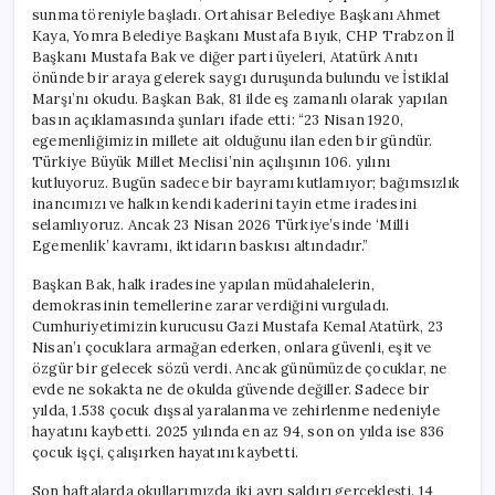
sunma töreniyle başladı. Ortahisar Belediye Başkanı Ahmet
Kaya, Yomra Belediye Başkanı Mustafa Bıyık, CHP Trabzon İl
Başkanı Mustafa Bak ve diğer parti üyeleri, Atatürk Anıtı
önünde bir araya gelerek saygı duruşunda bulundu ve İstiklal
Marşı’nı okudu. Başkan Bak, 81 ilde eş zamanlı olarak yapılan
basın açıklamasında şunları ifade etti: “23 Nisan 1920,
egemenliğimizin millete ait olduğunu ilan eden bir gündür.
Türkiye Büyük Millet Meclisi’nin açılışının 106. yılını
kutluyoruz. Bugün sadece bir bayramı kutlamıyor; bağımsızlık
inancımızı ve halkın kendi kaderini tayin etme iradesini
selamlıyoruz. Ancak 23 Nisan 2026 Türkiye’sinde ‘Milli
Egemenlik’ kavramı, iktidarın baskısı altındadır.”
Başkan Bak, halk iradesine yapılan müdahalelerin,
demokrasinin temellerine zarar verdiğini vurguladı.
Cumhuriyetimizin kurucusu Gazi Mustafa Kemal Atatürk, 23
Nisan’ı çocuklara armağan ederken, onlara güvenli, eşit ve
özgür bir gelecek sözü verdi. Ancak günümüzde çocuklar, ne
evde ne sokakta ne de okulda güvende değiller. Sadece bir
yılda, 1.538 çocuk dışsal yaralanma ve zehirlenme nedeniyle
hayatını kaybetti. 2025 yılında en az 94, son on yılda ise 836
çocuk işçi, çalışırken hayatını kaybetti.
Son haftalarda okullarımızda iki ayrı saldırı gerçekleşti. 14