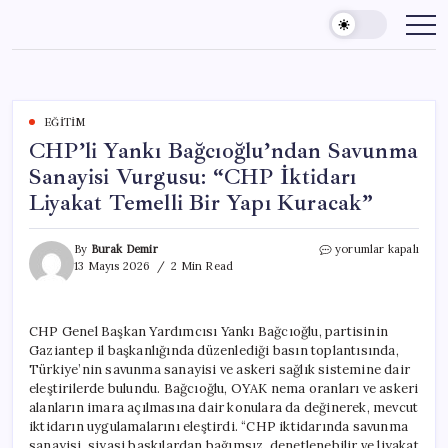
Skip
to
content
EĞITIM
CHP’li Yankı Bağcıoğlu’ndan Savunma
Sanayisi Vurgusu: “CHP İktidarı
Liyakat Temelli Bir Yapı Kuracak”
CHP’li
By
Burak Demir
yorumlar kapalı
Yankı
13 Mayıs 2026
2 Min Read
Bağcıoğlu’ndan
Savunma
Sanayisi
CHP Genel Başkan Yardımcısı Yankı Bağcıoğlu, partisinin
Vurgusu:
Gaziantep il başkanlığında düzenlediği basın toplantısında,
“CHP
İktidarı
Türkiye’nin savunma sanayisi ve askeri sağlık sistemine dair
Liyakat
eleştirilerde bulundu. Bağcıoğlu, OYAK nema oranları ve askeri
Temelli
alanların imara açılmasına dair konulara da değinerek, mevcut
Bir
iktidarın uygulamalarını eleştirdi. “CHP iktidarında savunma
Yapı
sanayisi, siyasi baskılardan bağımsız, denetlenebilir ve liyakat