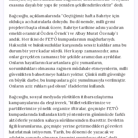
Kuracak”
esasına dayalı bir yapı ile yeniden şekillendirilecektir” dedi.
için
Bağcıoğlu, açıklamalarında “Geçtiğimiz hafta Bahriye için
oldukça acı hatıralarla doluydu. Bu dönemde, milli gemi
projeleri başta olmak üzere, Bahriye tarihine adını yazdıran
emekli oramiral Özden Örnek’i ve Albay Murat Özenalp’i
andık. Her ikisi de FETÖ kumpaslarının mağdurlarıydı.
Haksızlık ve hukuksuzluklar karşısında sessiz kaldılar ama bu
durum bir yere kadar sürdü. Her kayıp zamansızdır, ama
onlar gerçekten zamansız bir şekilde aramızdan ayrıldılar.
Onların hayatlarını karartanlara göz yumanların,
sorumlulukları olmasına rağmen müdahale etmeyenlerin, milli
güvenlikten bahsetmeye hakları yoktur. Çünkü milli güvenliğe
en büyük darbe, bu kumpaslara göz yumulmasıyla verilmiştir.
Onların aziz ruhları şad olsun” ifadelerini kullandı.
Bağcıoğlu, sosyal medyada yürütülen itibarsızlaştırma
kampanyalarını da eleştirerek, “Milletvekillerimize ve
partililerimize yönelik organize iftiralar, geçmişte FETÖ
kumpaslarında kullanılan kirli yöntemlerin günümüzde farklı
aktörlerle yeniden sahaya sürülmesinden ibarettir. Devletin
ilgili kurumlarına, geçmişte yerine getirmedikleri görevleri
hatırlatmak istiyorum. Tarih, bu dönemi de yazacak ve
adaletin yanında olmanın önemini vurgulayacaktır” dedi.