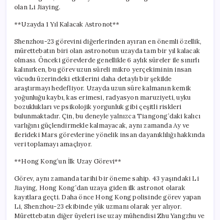
olan Li Jiaying.
**Uzayda 1 Yıl Kalacak Astronot**
Shenzhou-23 görevini diğerlerinden ayıran en önemli özellik,
mürettebatın biri olan astronotun uzayda tam bir yıl kalacak
olması. Önceki görevlerde genellikle 6 aylık süreler ile sınırlı
kalınırken, bu görev uzun süreli mikro yerçekiminin insan
vücudu üzerindeki etkilerini daha detaylı bir şekilde
araştırmayı hedefliyor. Uzayda uzun süre kalmanın kemik
yoğunluğu kaybı, kas erimesi, radyasyon maruziyeti, uyku
bozuklukları ve psikolojik yorgunluk gibi çeşitli riskleri
bulunmaktadır. Çin, bu deneyle yalnızca Tiangong’daki kalıcı
varlığını güçlendirmekle kalmayacak, aynı zamanda Ay ve
ilerideki Mars görevlerine yönelik insan dayanıklılığı hakkında
veri toplamayı amaçlıyor.
**Hong Kong’un İlk Uzay Görevi**
Görev, aynı zamanda tarihi bir öneme sahip. 43 yaşındaki Li
Jiaying, Hong Kong’dan uzaya giden ilk astronot olarak
kayıtlara geçti. Daha önce Hong Kong polisinde görev yapan
Li, Shenzhou-23 ekibinde yük uzmanı olarak yer alıyor.
Mürettebatın diğer üyeleri ise uzay mühendisi Zhu Yangzhu ve