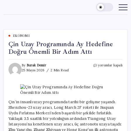
Skip
to
content
EKONOMI
Çin Uzay Programında Ay Hedefine
Doğru Önemli Bir Adım Attı
Çin
By
Burak Demir
yorumlar kapalı
Uzay
25 Mayıs 2026
2 Min Read
Programında
Ay
Hedefine
Doğru
Önemli
Bir
Çin’in insanlı uzay programında tarihi bir gelişme yaşandı.
Adım
Shenzhou-23 uzay aracı, Long March 2F roketi ile Jiuquan
Attı
Uydu Fırlatma Merkezi’nden başarılı bir şekilde fırlatıldı.
için
Yaklaşık 3.5 saatlik bir yolculuğun ardından Tiangong Uzay
İstasyonu’na kenetlenen uzay aracı, üç astronotu uzaya taşıdı:
Zhu Yangzhu, Zhang Zhiyuan ve Hong Kong’un ilk astronotu