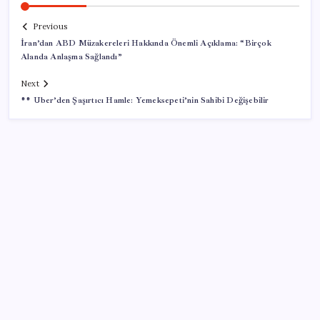
Previous
İran’dan ABD Müzakereleri Hakkında Önemli Açıklama: “Birçok
Alanda Anlaşma Sağlandı”
Next
** Uber’den Şaşırtıcı Hamle: Yemeksepeti’nin Sahibi Değişebilir
SON YAZILAR
Google Messages’a Yeni Uzun Basma Menüsü Geldi
Tarihi borsa çöküşü: ‘Kaybedenler Kulübü’ siyasi parti