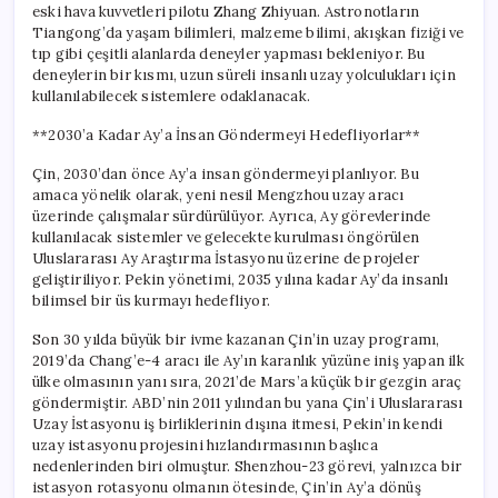
eski hava kuvvetleri pilotu Zhang Zhiyuan. Astronotların
Tiangong’da yaşam bilimleri, malzeme bilimi, akışkan fiziği ve
tıp gibi çeşitli alanlarda deneyler yapması bekleniyor. Bu
deneylerin bir kısmı, uzun süreli insanlı uzay yolculukları için
kullanılabilecek sistemlere odaklanacak.
**2030’a Kadar Ay’a İnsan Göndermeyi Hedefliyorlar**
Çin, 2030’dan önce Ay’a insan göndermeyi planlıyor. Bu
amaca yönelik olarak, yeni nesil Mengzhou uzay aracı
üzerinde çalışmalar sürdürülüyor. Ayrıca, Ay görevlerinde
kullanılacak sistemler ve gelecekte kurulması öngörülen
Uluslararası Ay Araştırma İstasyonu üzerine de projeler
geliştiriliyor. Pekin yönetimi, 2035 yılına kadar Ay’da insanlı
bilimsel bir üs kurmayı hedefliyor.
Son 30 yılda büyük bir ivme kazanan Çin’in uzay programı,
2019’da Chang’e-4 aracı ile Ay’ın karanlık yüzüne iniş yapan ilk
ülke olmasının yanı sıra, 2021’de Mars’a küçük bir gezgin araç
göndermiştir. ABD’nin 2011 yılından bu yana Çin’i Uluslararası
Uzay İstasyonu iş birliklerinin dışına itmesi, Pekin’in kendi
uzay istasyonu projesini hızlandırmasının başlıca
nedenlerinden biri olmuştur. Shenzhou-23 görevi, yalnızca bir
istasyon rotasyonu olmanın ötesinde, Çin’in Ay’a dönüş