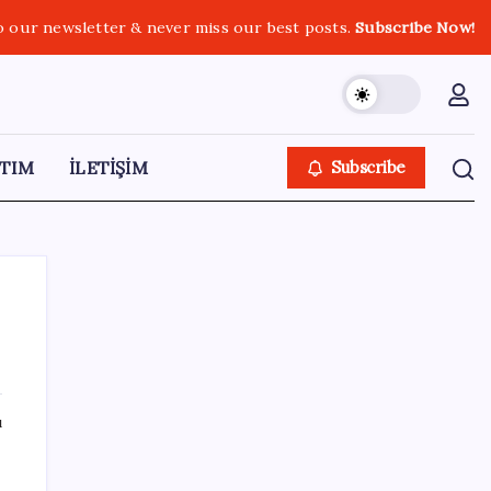
o our newsletter & never miss our best posts.
Subscribe Now!
TIM
İLETİŞİM
Subscribe
SON YAZILAR
ı
Beklenen veri geldi: Altın uçuşa geçti