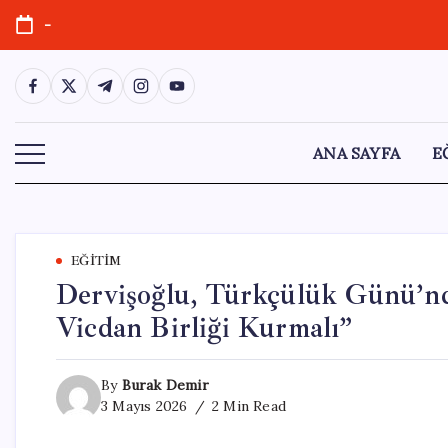
Skip
-
to
content
https://www.facebook.com/
https://twitter.com/
https://t.me/
https://www.instagram.com/
https://youtube.com/
ANA SAYFA
E
EĞITIM
Dervişoğlu, Türkçülük Günü’nde
Vicdan Birliği Kurmalı”
By
Burak Demir
3 Mayıs 2026
2 Min Read