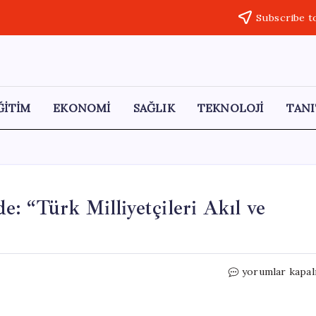
Subscribe t
ĞİTİM
EKONOMİ
SAĞLIK
TEKNOLOJİ
TANI
: “Türk Milliyetçileri Akıl ve
Dervişoğlu,
yorumlar kapal
Türkçülük
Günü’nde:
“Türk