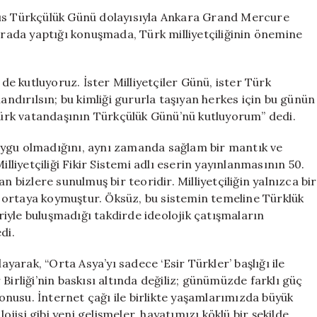
Milliyetçileri
yıs Türkçülük Günü dolayısıyla Ankara Grand Mercure
Akıl
burada yaptığı konuşmada, Türk milliyetçiliğinin önemine
ve
Vicdan
Birliği
 kutluyoruz. İster Milliyetçiler Günü, ister Türk
Kurmalı”
landırılsın; bu kimliği gururla taşıyan herkes için bu günün
için
 Türk vatandaşının Türkçülük Günü’nü kutluyorum” dedi.
 duygu olmadığını, aynı zamanda sağlam bir mantık ve
illiyetçiliği Fikir Sistemi adlı eserin yayınlanmasının 50.
n bizlere sunulmuş bir teoridir. Milliyetçiliğin yalnızca bir
nu ortaya koymuştur. Öksüz, bu sistemin temeline Türklük
oriyle buluşmadığı takdirde ideolojik çatışmaların
di.
ayarak, “Orta Asya’yı sadece ‘Esir Türkler’ başlığı ile
Birliği’nin baskısı altında değiliz; günümüzde farklı güç
konusu. İnternet çağı ile birlikte yaşamlarımızda büyük
isi gibi yeni gelişmeler, hayatımızı köklü bir şekilde