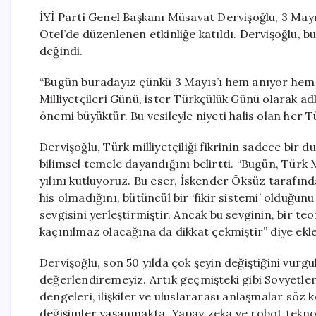
İYİ Parti Genel Başkanı Müsavat Dervişoğlu, 3 Ma
Otel’de düzenlenen etkinliğe katıldı. Dervişoğlu, 
değindi.
“Bugün buradayız çünkü 3 Mayıs’ı hem anıyor hem de
Milliyetçileri Günü, ister Türkçülük Günü olarak ad
önemi büyüktür. Bu vesileyle niyeti halis olan her
Dervişoğlu, Türk milliyetçiliği fikrinin sadece bir
bilimsel temele dayandığını belirtti. “Bugün, Türk M
yılını kutluyoruz. Bu eser, İskender Öksüz tarafında
his olmadığını, bütüncül bir ‘fikir sistemi’ olduğu
sevgisini yerleştirmiştir. Ancak bu sevginin, bir te
kaçınılmaz olacağına da dikkat çekmiştir” diye ekle
Dervişoğlu, son 50 yılda çok şeyin değiştiğini vurgul
değerlendiremeyiz. Artık geçmişteki gibi Sovyetler 
dengeleri, ilişkiler ve uluslararası anlaşmalar söz 
değişimler yaşanmakta. Yapay zeka ve robot teknoloj