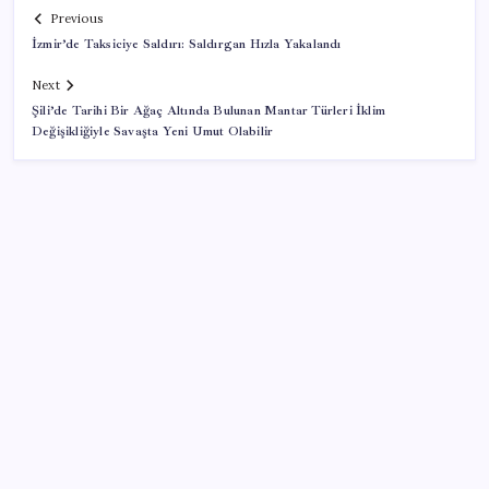
Previous
İzmir’de Taksiciye Saldırı: Saldırgan Hızla Yakalandı
Next
Şili’de Tarihi Bir Ağaç Altında Bulunan Mantar Türleri İklim
Değişikliğiyle Savaşta Yeni Umut Olabilir
SON YAZILAR
Tüm Yerel-Sen’den yeni çözüm sürecine tepki:
‘Terörle pazarlık olmaz’
ABD’li banka duyurdu: Türk Lirası değer kaybederse