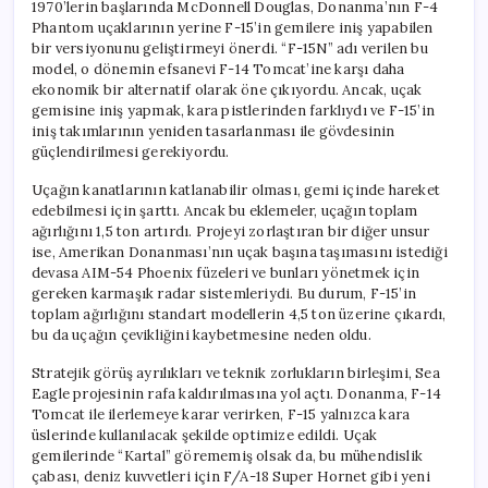
1970’lerin başlarında McDonnell Douglas, Donanma’nın F-4
Phantom uçaklarının yerine F-15’in gemilere iniş yapabilen
bir versiyonunu geliştirmeyi önerdi. “F-15N” adı verilen bu
model, o dönemin efsanevi F-14 Tomcat’ine karşı daha
ekonomik bir alternatif olarak öne çıkıyordu. Ancak, uçak
gemisine iniş yapmak, kara pistlerinden farklıydı ve F-15’in
iniş takımlarının yeniden tasarlanması ile gövdesinin
güçlendirilmesi gerekiyordu.
Uçağın kanatlarının katlanabilir olması, gemi içinde hareket
edebilmesi için şarttı. Ancak bu eklemeler, uçağın toplam
ağırlığını 1,5 ton artırdı. Projeyi zorlaştıran bir diğer unsur
ise, Amerikan Donanması’nın uçak başına taşımasını istediği
devasa AIM-54 Phoenix füzeleri ve bunları yönetmek için
gereken karmaşık radar sistemleriydi. Bu durum, F-15’in
toplam ağırlığını standart modellerin 4,5 ton üzerine çıkardı,
bu da uçağın çevikliğini kaybetmesine neden oldu.
Stratejik görüş ayrılıkları ve teknik zorlukların birleşimi, Sea
Eagle projesinin rafa kaldırılmasına yol açtı. Donanma, F-14
Tomcat ile ilerlemeye karar verirken, F-15 yalnızca kara
üslerinde kullanılacak şekilde optimize edildi. Uçak
gemilerinde “Kartal” görememiş olsak da, bu mühendislik
çabası, deniz kuvvetleri için F/A-18 Super Hornet gibi yeni