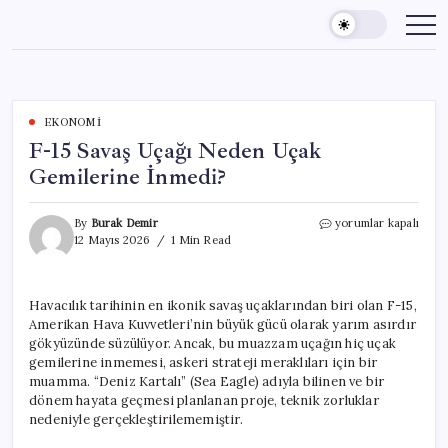
Skip
to
content
EKONOMI
F-15 Savaş Uçağı Neden Uçak
Gemilerine İnmedi?
F-
By
Burak Demir
yorumlar kapalı
15
12 Mayıs 2026
1 Min Read
Savaş
Uçağı
Neden
Havacılık tarihinin en ikonik savaş uçaklarından biri olan F-15,
Uçak
Amerikan Hava Kuvvetleri’nin büyük gücü olarak yarım asırdır
Gemilerine
İnmedi?
gökyüzünde süzülüyor. Ancak, bu muazzam uçağın hiç uçak
için
gemilerine inmemesi, askeri strateji meraklıları için bir
muamma. “Deniz Kartalı” (Sea Eagle) adıyla bilinen ve bir
dönem hayata geçmesi planlanan proje, teknik zorluklar
nedeniyle gerçekleştirilememiştir.