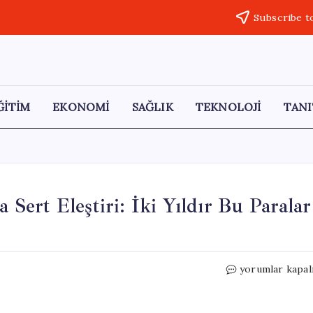
Subscribe t
ĞİTİM
EKONOMİ
SAĞLIK
TEKNOLOJİ
TANI
a Sert Eleştiri: İki Yıldır Bu Paralar
Fatih
yorumlar kapal
Altaylı’dan
Kılıçdaroğlu’na
Sert