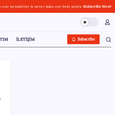
o our newsletter & never miss our best posts.
Subscribe Now!
TIM
İLETİŞİM
Subscribe
SON YAZILAR
ı
Tüm Yerel-Sen’den yeni çözüm sürecine
tepki: ‘Terörle pazarlık olmaz’