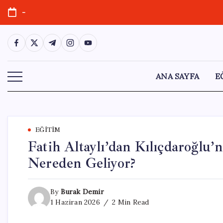
Skip
-
to
content
https://www.facebook.com/
https://twitter.com/
https://t.me/
https://www.instagram.com/
https://youtube.com/
ANA SAYFA
E
EĞITIM
Fatih Altaylı’dan Kılıçdaroğlu’n
Nereden Geliyor?
By
Burak Demir
1 Haziran 2026
2 Min Read