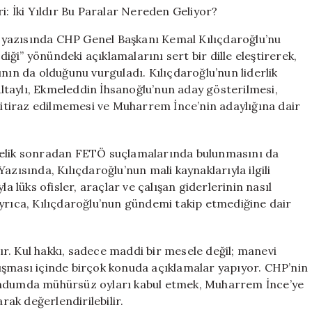
Eleştiri:
İki
ğı yazısında CHP Genel Başkanı Kemal Kılıçdaroğlu’nu
Yıldır
diği” yönündeki açıklamalarını sert bir dille eleştirerek,
Bu
nın da olduğunu vurguladı. Kılıçdaroğlu’nun liderlik
Paralar
Nereden
taylı, Ekmeleddin İhsanoğlu’nun aday gösterilmesi,
Geliyor?
tiraz edilmemesi ve Muharrem İnce’nin adaylığına dair
için
 yönelik sonradan FETÖ suçlamalarında bulunmasını da
azısında, Kılıçdaroğlu’nun mali kaynaklarıyla ilgili
a lüks ofisler, araçlar ve çalışan giderlerinin nasıl
Ayrıca, Kılıçdaroğlu’nun gündemi takip etmediğine dair
lır. Kul hakkı, sadece maddi bir mesele değil; manevi
artışması içinde birçok konuda açıklamalar yapıyor. CHP’nin
randumda mühürsüz oyları kabul etmek, Muharrem İnce’ye
rak değerlendirilebilir.