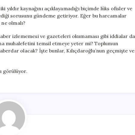
ki yıldır kaynağını açıklayamadığı biçimde lüks ofisler ve
dediği sorusunu gündeme getiriyor. Eğer bu harcamalar
 ne olmalı?
haber izlememesi ve gazeteleri okumaması gibi iddialar d
n ana muhalefetini temsil etmeye yeter mi? Toplumun
berdar olacak? İşte bunlar, Kılıçdaroğlu’nun geçmişte ve
ğı görülüyor.