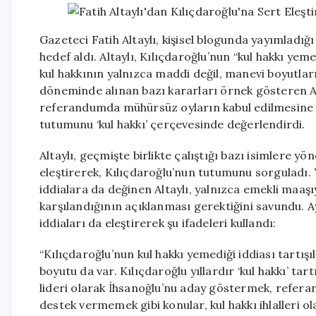
Gazeteci Fatih Altaylı, kişisel blogunda yayımladı
hedef aldı. Altaylı, Kılıçdaroğlu’nun “kul hakkı yeme
kul hakkının yalnızca maddi değil, manevi boyutları
döneminde alınan bazı kararları örnek gösteren Al
referandumda mühürsüz oyların kabul edilmesine i
tutumunu ‘kul hakkı’ çerçevesinde değerlendirdi.
Altaylı, geçmişte birlikte çalıştığı bazı isimlere
eleştirerek, Kılıçdaroğlu’nun tutumunu sorguladı. Y
iddialara da değinen Altaylı, yalnızca emekli maaşıyl
karşılandığının açıklanması gerektiğini savundu. 
iddiaları da eleştirerek şu ifadeleri kullandı:
“Kılıçdaroğlu’nun kul hakkı yemediği iddiası tartışı
boyutu da var. Kılıçdaroğlu yıllardır ‘kul hakkı’ t
lideri olarak İhsanoğlu’nu aday göstermek, refe
destek vermemek gibi konular, kul hakkı ihlalleri ola