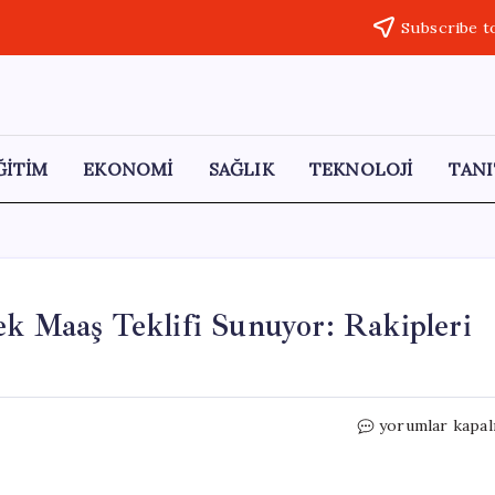
Subscribe t
ĞİTİM
EKONOMİ
SAĞLIK
TEKNOLOJİ
TANI
ek Maaş Teklifi Sunuyor: Rakipleri
Fenerbahçe,
yorumlar kapal
Jorge
Jesus’a
Yüksek