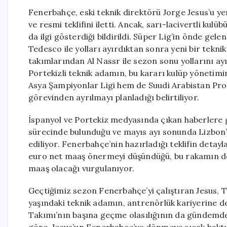
Fenerbahçe, eski teknik direktörü Jorge Jesus’u ye
ve resmi teklifini iletti. Ancak, sarı-lacivertli kul
da ilgi gösterdiği bildirildi. Süper Lig’in önde g
Tedesco ile yolları ayırdıktan sonra yeni bir tekni
takımlarından Al Nassr ile sezon sonu yollarını a
Portekizli teknik adamın, bu kararı kulüp yönetim
Asya Şampiyonlar Ligi hem de Suudi Arabistan Pro
görevinden ayrılmayı planladığı belirtiliyor.
İspanyol ve Portekiz medyasında çıkan haberlere 
sürecinde bulunduğu ve mayıs ayı sonunda Lizbon’d
ediliyor. Fenerbahçe’nin hazırladığı teklifin detay
euro net maaş önermeyi düşündüğü, bu rakamın de
maaş olacağı vurgulanıyor.
Geçtiğimiz sezon Fenerbahçe’yi çalıştıran Jesus, 
yaşındaki teknik adamın, antrenörlük kariyerine 
Takımı’nın başına geçme olasılığının da gündemde o