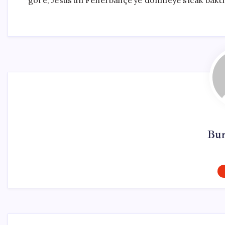
göre, Jesus’un Fenerbahçe’ye dönmeye sıcak baktığı
Bur