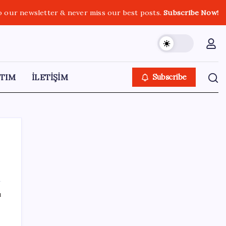
o our newsletter & never miss our best posts.
Subscribe Now!
TIM
İLETİŞİM
Subscribe
SON YAZILAR
ı
Tüm Yerel-Sen’den yeni çözüm sürecine
tepki: ‘Terörle pazarlık olmaz’