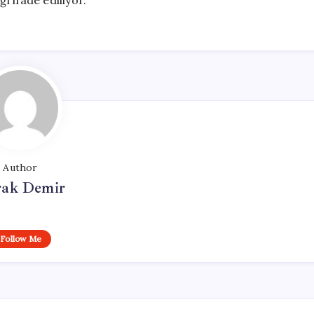
 ifade ediliyor.
Author
ak Demir
Follow Me