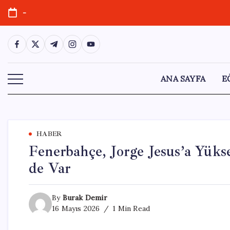
Skip
-
to
content
https://www.facebook.com/
https://twitter.com/
https://t.me/
https://www.instagram.com/
https://youtube.com/
ANA SAYFA
E
HABER
Fenerbahçe, Jorge Jesus’a Yüks
de Var
By
Burak Demir
16 Mayıs 2026
1 Min Read