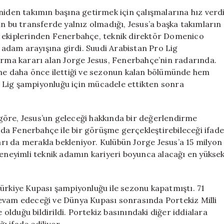
Maaş
niden takımın başına getirmek için çalışmalarına hız verd
Teklifi
übün bu transferde yalnız olmadığı, Jesus’a başka takımların
Sunuyor:
elen ekiplerinden Fenerbahçe, teknik direktör Domenico
Rakipleri
k adam arayışına girdi. Suudi Arabistan Pro Lig
de
yırma kararı alan Jorge Jesus, Fenerbahçe’nin radarında.
Var
ine daha önce ilettiği ve sezonun kalan bölümünde hem
için
 Lig şampiyonluğu için mücadele ettikten sonra
göre, Jesus’un geleceği hakkında bir değerlendirme
a Fenerbahçe ile bir görüşme gerçekleştirebileceği ifade
ları da merakla bekleniyor. Kulübün Jorge Jesus’a 15 milyon
neyimli teknik adamın kariyeri boyunca alacağı en yükse
Türkiye Kupası şampiyonluğu ile sezonu kapatmıştı. 71
devam edeceği ve Dünya Kupası sonrasında Portekiz Milli
lduğu bildirildi. Portekiz basınındaki diğer iddialara