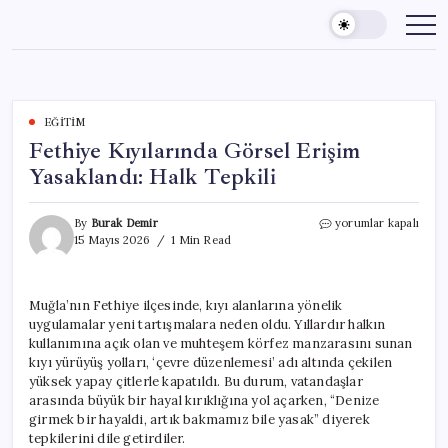
Skip
to
content
EĞITIM
Fethiye Kıyılarında Görsel Erişim
Yasaklandı: Halk Tepkili
Fethiye
By
Burak Demir
yorumlar kapalı
Kıyılarında
15 Mayıs 2026
1 Min Read
Görsel
Erişim
Yasaklandı:
Muğla’nın Fethiye ilçesinde, kıyı alanlarına yönelik
Halk
uygulamalar yeni tartışmalara neden oldu. Yıllardır halkın
Tepkili
için
kullanımına açık olan ve muhteşem körfez manzarasını sunan
kıyı yürüyüş yolları, ‘çevre düzenlemesi’ adı altında çekilen
yüksek yapay çitlerle kapatıldı. Bu durum, vatandaşlar
arasında büyük bir hayal kırıklığına yol açarken, “Denize
girmek bir hayaldi, artık bakmamız bile yasak” diyerek
tepkilerini dile getirdiler.