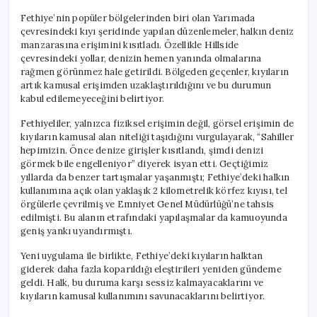
Fethiye’nin popüler bölgelerinden biri olan Yarımada
çevresindeki kıyı şeridinde yapılan düzenlemeler, halkın deniz
manzarasına erişimini kısıtladı. Özellikle Hillside
çevresindeki yollar, denizin hemen yanında olmalarına
rağmen görünmez hale getirildi. Bölgeden geçenler, kıyıların
artık kamusal erişimden uzaklaştırıldığını ve bu durumun
kabul edilemeyeceğini belirtiyor.
Fethiyeliler, yalnızca fiziksel erişimin değil, görsel erişimin de
kıyıların kamusal alan niteliği taşıdığını vurgulayarak, “Sahiller
hepimizin. Önce denize girişler kısıtlandı, şimdi denizi
görmek bile engelleniyor” diyerek isyan etti. Geçtiğimiz
yıllarda da benzer tartışmalar yaşanmıştı; Fethiye’deki halkın
kullanımına açık olan yaklaşık 2 kilometrelik körfez kıyısı, tel
örgülerle çevrilmiş ve Emniyet Genel Müdürlüğü’ne tahsis
edilmişti. Bu alanın etrafındaki yapılaşmalar da kamuoyunda
geniş yankı uyandırmıştı.
Yeni uygulama ile birlikte, Fethiye’deki kıyıların halktan
giderek daha fazla koparıldığı eleştirileri yeniden gündeme
geldi. Halk, bu duruma karşı sessiz kalmayacaklarını ve
kıyıların kamusal kullanımını savunacaklarını belirtiyor.