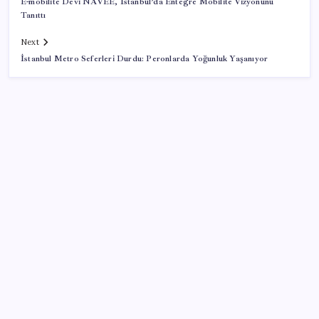
E-mobilite Devi NAVEE, İstanbul’da Entegre Mobilite Vizyonunu
Tanıttı
Next
İstanbul Metro Seferleri Durdu: Peronlarda Yoğunluk Yaşanıyor
SON YAZILAR
Google Messages’a Yeni Uzun Basma Menüsü Geldi
Tarihi borsa çöküşü: ‘Kaybedenler Kulübü’ siyasi parti
kuruyor!
Hazine nakit gerçekleşmeleri 395,7 milyar TL açık