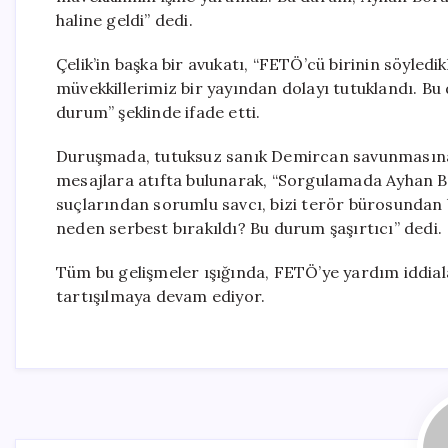
haline geldi” dedi.
Çelik’in başka bir avukatı, “FETÖ’cü birinin söyledi
müvekkillerimiz bir yayından dolayı tutuklandı. Bu
durum” şeklinde ifade etti.
Duruşmada, tutuksuz sanık Demircan savunmasına g
mesajlara atıfta bulunarak, “Sorgulamada Ayhan Bor
suçlarından sorumlu savcı, bizi terör bürosunda
neden serbest bırakıldı? Bu durum şaşırtıcı” dedi.
Tüm bu gelişmeler ışığında, FETÖ’ye yardım iddia
tartışılmaya devam ediyor.