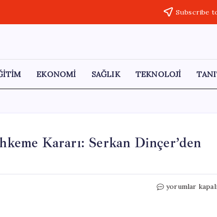
Subscribe t
ĞİTİM
EKONOMİ
SAĞLIK
TEKNOLOJİ
TANI
keme Kararı: Serkan Dinçer’den
FETÖ’ye
yorumlar kapal
Yardım
Davasında
Mahkeme