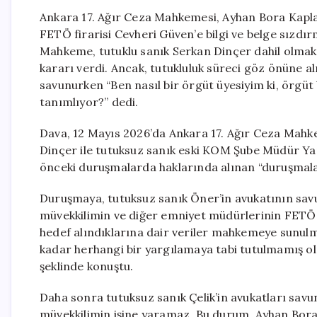
Ankara 17. Ağır Ceza Mahkemesi, Ayhan Bora Kapla
FETÖ firarisi Cevheri Güven’e bilgi ve belge sızdır
Mahkeme, tutuklu sanık Serkan Dinçer dahil olmak
kararı verdi. Ancak, tutukluluk süreci göz önüne 
savunurken “Ben nasıl bir örgüt üyesiyim ki, örgüt 
tanımlıyor?” dedi.
Dava, 12 Mayıs 2026’da Ankara 17. Ağır Ceza Mahk
Dinçer ile tutuksuz sanık eski KOM Şube Müdür Yar
önceki duruşmalarda haklarında alınan “duruşmala
Duruşmaya, tutuksuz sanık Öner’in avukatının savu
müvekkilimin ve diğer emniyet müdürlerinin FETÖ i
hedef alındıklarına dair veriler mahkemeye sunu
kadar herhangi bir yargılamaya tabi tutulmamış ol
şeklinde konuştu.
Daha sonra tutuksuz sanık Çelik’in avukatları savunm
müvekkilimin işine yaramaz. Bu durum, Ayhan Bora 