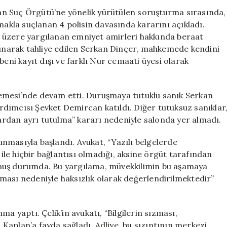
Kararı:
n Suç Örgütü’ne yönelik yürütülen soruşturma sırasında,
Serkan
makla suçlanan 4 polisin davasında kararını açıkladı.
Dinçer’den
 üzere yargılanan emniyet amirleri hakkında beraat
Şaşırtan
alınarak tahliye edilen Serkan Dinçer, mahkemede kendini
Savunma
beni kayıt dışı ve farklı Nur cemaati üyesi olarak
için
emesi’nde devam etti. Duruşmaya tutuklu sanık Serkan
dımcısı Şevket Demircan katıldı. Diğer tutuksuz sanıklar
rdan ayrı tutulma” kararı nedeniyle salonda yer almadı.
nmasıyla başlandı. Avukat, “Yazılı belgelerde
le hiçbir bağlantısı olmadığı, aksine örgüt tarafından
lmuş durumda. Bu yargılama, müvekkilimin bu aşamaya
ması nedeniyle haksızlık olarak değerlendirilmektedir”
a yaptı. Çelik’in avukatı, “Bilgilerin sızması,
Kaplan’a fayda sağladı. Adliye, bu sızıntının merkezi