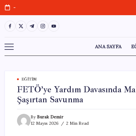
Skip
-
to
content
https://www.facebook.com/
https://twitter.com/
https://t.me/
https://www.instagram.com/
https://youtube.com/
ANA SAYFA
E
EĞITIM
FETÖ’ye Yardım Davasında Mah
Şaşırtan Savunma
By
Burak Demir
12 Mayıs 2026
2 Min Read