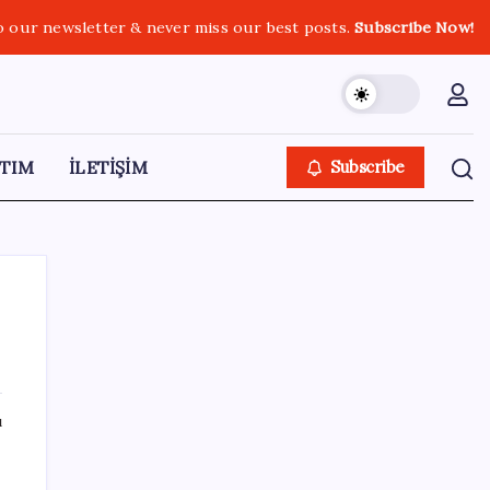
o our newsletter & never miss our best posts.
Subscribe Now!
TIM
İLETİŞİM
Subscribe
SON YAZILAR
ı
Tüm Yerel-Sen’den yeni çözüm sürecine
tepki: ‘Terörle pazarlık olmaz’