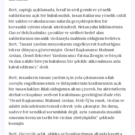
Çağrı
için
Sert, yaptığı açıklamada, İsrail’in sivil gemilere yönelik
saldırılarını açık bir hukuksuzluk, insan haklarına yönelik ciddi
bir saldırı ve uluslararası sularda gerçekleştirilen bir
korsanlık eylemi olarak nitelendirdi. Netanyahu hükümetinin
Gazze’deki kadınlar, çocuklar ve sivilleri hedef alan
saldırılarının insanlık vicdanıyla mahkum olduğunu belirten
Sert, “İnsani yardım misyonlarını engelleyerek barbarlığını
tekrar dünyaya göstermiştir. Genel Başkanımız Mahmut
Arslan, Genel Sekreter Yardımcımız Fatma Zengin ve birçok
vicdan sahibi bireyin hukuksuz bir şekilde alıkonulması asla
kabul edilemez.” dedi.
Sert, insanların insani yardım için yola çıkmasının silah
zoruyla engellenmesinin ve iletişimlerinin kesilmesinin açık
bir insan hakları ihlali olduğunun altını çizerek, bu aktivistlerin
derhal ve koşulsuz serbest bırakılması gerektiğini ifade etti.
“Genel Başkanımız Mahmut Arslan, HAK-İŞ’in emek, vicdan ve
adalet mücadelesini temsil ederek yola çıkmıştır. Bu duruş,
sadece bir sendikal sorumluluk değil, aynı zamanda insanlık
onurunu koruyan tarihi bir vicdan yürüyüşüdür.” şeklinde
konuştu.
Sert, Gazze’de açlık, abluka ve bombardıman altında hayatta