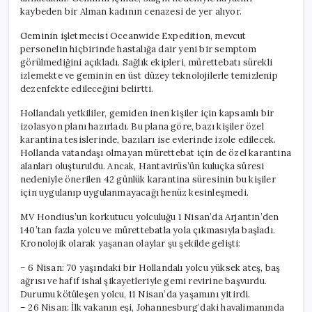
kaybeden bir Alman kadının cenazesi de yer alıyor.
Geminin işletmecisi Oceanwide Expedition, mevcut
personelin hiçbirinde hastalığa dair yeni bir semptom
görülmediğini açıkladı. Sağlık ekipleri, mürettebatı sürekli
izlemekte ve geminin en üst düzey teknolojilerle temizlenip
dezenfekte edileceğini belirtti.
Hollandalı yetkililer, gemiden inen kişiler için kapsamlı bir
izolasyon planı hazırladı. Bu plana göre, bazı kişiler özel
karantina tesislerinde, bazıları ise evlerinde izole edilecek.
Hollanda vatandaşı olmayan mürettebat için de özel karantina
alanları oluşturuldu. Ancak, Hantavirüs’ün kuluçka süresi
nedeniyle önerilen 42 günlük karantina süresinin bu kişiler
için uygulanıp uygulanmayacağı henüz kesinleşmedi.
MV Hondius’un korkutucu yolculuğu 1 Nisan’da Arjantin’den
140’tan fazla yolcu ve mürettebatla yola çıkmasıyla başladı.
Kronolojik olarak yaşanan olaylar şu şekilde gelişti:
– 6 Nisan: 70 yaşındaki bir Hollandalı yolcu yüksek ateş, baş
ağrısı ve hafif ishal şikayetleriyle gemi revirine başvurdu.
Durumu kötüleşen yolcu, 11 Nisan’da yaşamını yitirdi.
– 26 Nisan: İlk vakanın eşi, Johannesburg’daki havalimanında