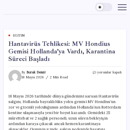
Skip
to
content
EĞITIM
Hantavirüs Tehlikesi: MV Hondius
Gemisi Hollanda’ya Vardı, Karantina
Süreci Başladı
Hantavirüs
By
Burak Demir
yorumlar kapalı
Tehlikesi:
18 Mayıs 2026
2 Min Read
MV
Hondius
Gemisi
18 Mayıs 2026 tarihinde dünya gündemini sarsan Hantavirüs
Hollanda’ya
salgını, Hollanda bayraklı lüks yolcu gemisi MV Hondius’un
Vardı,
Karantina
zor ve gizemli yolculuğunun ardından Hollanda’nın Rotterdam
Süreci
kentine ulaşmasıyla yeni bir boyut kazandı. Gemideki 25
Başladı
mürettebat ve 2 sağlık personeli, uzun süren bekleyişin
için
ardından karaya çıkacak ancak hemen karantinaya
alınacaklar. Geminin içinde, salgın nedeniyle hayatını