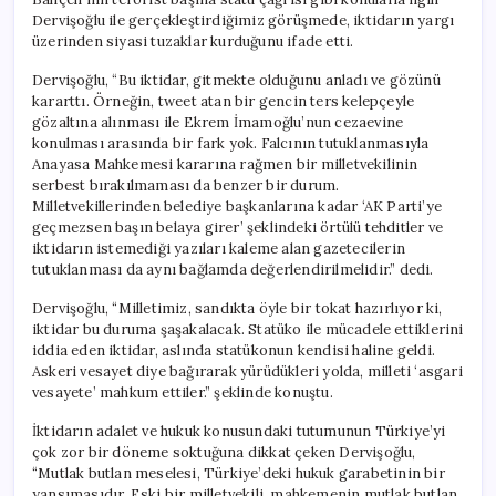
Dervişoğlu ile gerçekleştirdiğimiz görüşmede, iktidarın yargı
üzerinden siyasi tuzaklar kurduğunu ifade etti.
Dervişoğlu, “Bu iktidar, gitmekte olduğunu anladı ve gözünü
kararttı. Örneğin, tweet atan bir gencin ters kelepçeyle
gözaltına alınması ile Ekrem İmamoğlu’nun cezaevine
konulması arasında bir fark yok. Falcının tutuklanmasıyla
Anayasa Mahkemesi kararına rağmen bir milletvekilinin
serbest bırakılmaması da benzer bir durum.
Milletvekillerinden belediye başkanlarına kadar ‘AK Parti’ye
geçmezsen başın belaya girer’ şeklindeki örtülü tehditler ve
iktidarın istemediği yazıları kaleme alan gazetecilerin
tutuklanması da aynı bağlamda değerlendirilmelidir.” dedi.
Dervişoğlu, “Milletimiz, sandıkta öyle bir tokat hazırlıyor ki,
iktidar bu duruma şaşakalacak. Statüko ile mücadele ettiklerini
iddia eden iktidar, aslında statükonun kendisi haline geldi.
Askeri vesayet diye bağırarak yürüdükleri yolda, milleti ‘asgari
vesayete’ mahkum ettiler.” şeklinde konuştu.
İktidarın adalet ve hukuk konusundaki tutumunun Türkiye’yi
çok zor bir döneme soktuğuna dikkat çeken Dervişoğlu,
“Mutlak butlan meselesi, Türkiye’deki hukuk garabetinin bir
yansımasıdır. Eski bir milletvekili, mahkemenin mutlak butlan