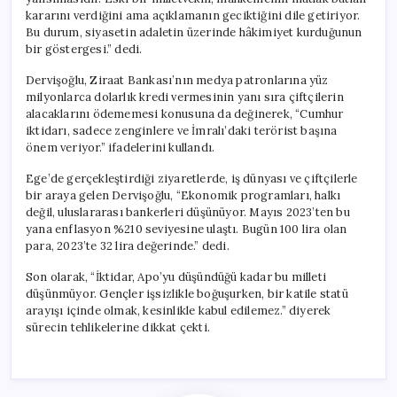
kararını verdiğini ama açıklamanın geciktiğini dile getiriyor.
Bu durum, siyasetin adaletin üzerinde hâkimiyet kurduğunun
bir göstergesi.” dedi.
Dervişoğlu, Ziraat Bankası’nın medya patronlarına yüz
milyonlarca dolarlık kredi vermesinin yanı sıra çiftçilerin
alacaklarını ödememesi konusuna da değinerek, “Cumhur
iktidarı, sadece zenginlere ve İmralı’daki terörist başına
önem veriyor.” ifadelerini kullandı.
Ege’de gerçekleştirdiği ziyaretlerde, iş dünyası ve çiftçilerle
bir araya gelen Dervişoğlu, “Ekonomik programları, halkı
değil, uluslararası bankerleri düşünüyor. Mayıs 2023’ten bu
yana enflasyon %210 seviyesine ulaştı. Bugün 100 lira olan
para, 2023’te 32 lira değerinde.” dedi.
Son olarak, “İktidar, Apo’yu düşündüğü kadar bu milleti
düşünmüyor. Gençler işsizlikle boğuşurken, bir katile statü
arayışı içinde olmak, kesinlikle kabul edilemez.” diyerek
sürecin tehlikelerine dikkat çekti.