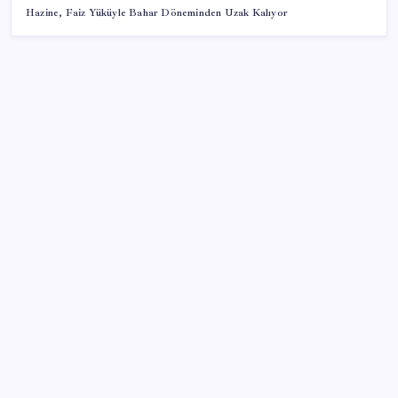
Hazine, Faiz Yüküyle Bahar Döneminden Uzak Kalıyor
SON YAZILAR
Google Messages’a Yeni Uzun Basma Menüsü Geldi
Tarihi borsa çöküşü: ‘Kaybedenler Kulübü’ siyasi parti
kuruyor!
Hazine nakit gerçekleşmeleri 395,7 milyar TL açık
verdi
Beklenen veri geldi: Altın uçuşa geçti
Redmi 17 ve 17 5G 7.500 mAh Batarya ile Tanıtıldı