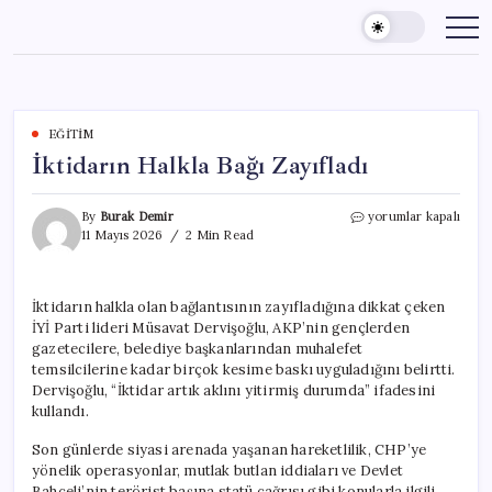
Skip
to
content
EĞITIM
İktidarın Halkla Bağı Zayıfladı
İktidarın
By
Burak Demir
yorumlar kapalı
Halkla
11 Mayıs 2026
2 Min Read
Bağı
Zayıfladı
için
İktidarın halkla olan bağlantısının zayıfladığına dikkat çeken
İYİ Parti lideri Müsavat Dervişoğlu, AKP’nin gençlerden
gazetecilere, belediye başkanlarından muhalefet
temsilcilerine kadar birçok kesime baskı uyguladığını belirtti.
Dervişoğlu, “İktidar artık aklını yitirmiş durumda” ifadesini
kullandı.
Son günlerde siyasi arenada yaşanan hareketlilik, CHP’ye
yönelik operasyonlar, mutlak butlan iddiaları ve Devlet
Bahçeli’nin terörist başına statü çağrısı gibi konularla ilgili