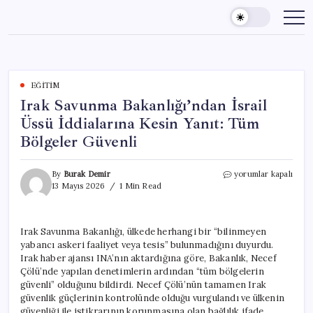
Skip
to
content
EĞITIM
Irak Savunma Bakanlığı’ndan İsrail
Üssü İddialarına Kesin Yanıt: Tüm
Bölgeler Güvenli
Irak
By
Burak Demir
yorumlar kapalı
Savunma
13 Mayıs 2026
1 Min Read
Bakanlığı’ndan
İsrail
Üssü
Irak Savunma Bakanlığı, ülkede herhangi bir “bilinmeyen
İddialarına
yabancı askeri faaliyet veya tesis” bulunmadığını duyurdu.
Kesin
Yanıt:
Irak haber ajansı INA’nın aktardığına göre, Bakanlık, Necef
Tüm
Çölü’nde yapılan denetimlerin ardından “tüm bölgelerin
Bölgeler
güvenli” olduğunu bildirdi. Necef Çölü’nün tamamen Irak
Güvenli
güvenlik güçlerinin kontrolünde olduğu vurgulandı ve ülkenin
için
güvenliği ile istikrarının korunmasına olan bağlılık ifade