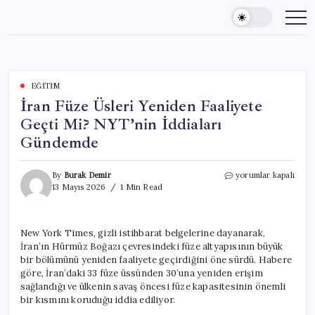
Skip
to
content
EĞITIM
İran Füze Üsleri Yeniden Faaliyete
Geçti Mi? NYT’nin İddiaları
Gündemde
İran
By
Burak Demir
yorumlar kapalı
Füze
13 Mayıs 2026
1 Min Read
Üsleri
Yeniden
Faaliyete
New York Times, gizli istihbarat belgelerine dayanarak,
Geçti
İran’ın Hürmüz Boğazı çevresindeki füze altyapısının büyük
Mi?
NYT’nin
bir bölümünü yeniden faaliyete geçirdiğini öne sürdü. Habere
İddiaları
göre, İran’daki 33 füze üssünden 30’una yeniden erişim
Gündemde
sağlandığı ve ülkenin savaş öncesi füze kapasitesinin önemli
için
bir kısmını koruduğu iddia ediliyor.