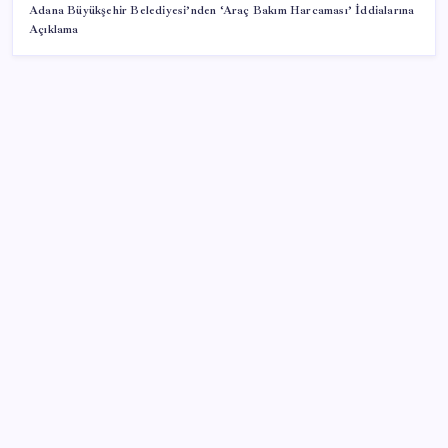
Adana Büyükşehir Belediyesi’nden ‘Araç Bakım Harcaması’ İddialarına
Açıklama
SON YAZILAR
ChatGPT Free için büyük değişiklik: Artık metin
sohbetlerinde sınır yok
Mevduat faizinde mart ayından bu yana bir ilk
yaşandı!
Fransa’da işsizlik 6 yılın zirvesinde
ASELSAN TOLUN P Testini Tamamladı: Sığınak