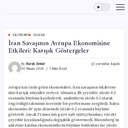
Skip
to
content
EKONOMI
HABER
İran Savaşının Avrupa Ekonomisine
Etkileri: Karışık Göstergeler
İran
By
Burak Demir
yorumlar kapalı
Savaşının
30 Nisan 2026
1 Min Read
Avrupa
Ekonomisine
Etkileri:
Avrupa’nın önde gelen ekonomileri, İran savaşının etkilerine
Karışık
dair karışık sinyaller veriyor. Almanya, ilk çeyrekte yüzde 0,3
Göstergeler
için
oranında büyüme kaydederek, analistlerin yüzde 0,1 olarak
öngördüğü tahminin üzerinde bir performans sergiledi. İtalya
ekonomisi de aynı dönemde yüzde 0,2 oranında büyüme
gösterdi. Ancak Fransa’nın gayri safi yurtiçi hasılası, önceki
çeyrekle kıyaslandığında değişiklik göstermedi. Bloomberg’in
anketine katılan ekonomistlerin büyüme beklentisi ise yüzde