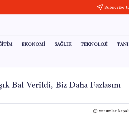
Subscribe t
ĞİTİM
EKONOMİ
SAĞLIK
TEKNOLOJİ
TANI
şık Bal Verildi, Biz Daha Fazlasını
İşçiler
yorumlar kapal
Hakkını
Arıyor:
“Bir