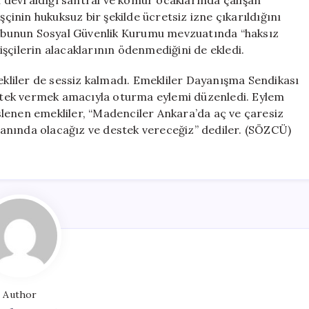
 devraldığı santral ve kömür ocaklarında çalışan
şçinin hukuksuz bir şekilde ücretsiz izne çıkarıldığını
nı ve bunun Sosyal Güvenlik Kurumu mevzuatında “haksız
 işçilerin alacaklarının ödenmediğini de ekledi.
liler de sessiz kalmadı. Emekliler Dayanışma Sendikası
tek vermek amacıyla oturma eylemi düzenledi. Eylem
lenen emekliler, “Madenciler Ankara’da aç ve çaresiz
 yanında olacağız ve destek vereceğiz” dediler. (SÖZCÜ)
Author