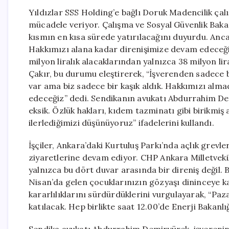
Yıldızlar SSS Holding’e bağlı Doruk Madencilik çalı
mücadele veriyor. Çalışma ve Sosyal Güvenlik Bakanl
kısmın en kısa sürede yatırılacağını duyurdu. Ancak
Hakkımızı alana kadar direnişimize devam edeceğiz”
milyon liralık alacaklarından yalnızca 38 milyon l
Çakır, bu durumu eleştirerek, “İşverenden sadece b
var ama biz sadece bir kaşık aldık. Hakkımızı al
edeceğiz” dedi. Sendikanın avukatı Abdurrahim De
eksik. Özlük hakları, kıdem tazminatı gibi birikmi
ilerlediğimizi düşünüyoruz” ifadelerini kullandı.
İşçiler, Ankara’daki Kurtuluş Parkı’nda açlık grevl
ziyaretlerine devam ediyor. CHP Ankara Milletvekili
yalnızca bu dört duvar arasında bir direniş değil.
Nisan’da gelen çocuklarınızın gözyaşı dininceye kad
kararlılıklarını sürdürdüklerini vurgulayarak, “Paz
katılacak. Hep birlikte saat 12.00’de Enerji Bakanl