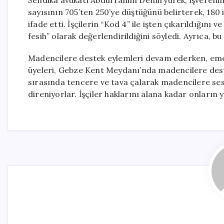
Sendika avukatı Abdurrahim Demiryürek, işverenin
sayısının 705’ten 250’ye düştüğünü belirterek, 180 i
ifade etti. İşçilerin “Kod 4” ile işten çıkarıldığı
fesih” olarak değerlendirildiğini söyledi. Ayrıca, bu
Madencilere destek eylemleri devam ederken, emek
üyeleri, Gebze Kent Meydanı’nda madencilere des
sırasında tencere ve tava çalarak madencilere ses
direniyorlar. İşçiler haklarını alana kadar onların