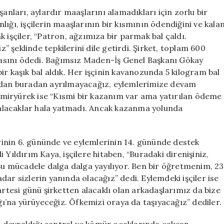
Kaşık
şanları, aylardır maaşlarını alamadıkları için zorlu bir
Bal
ığı, işçilerin maaşlarının bir kısmının ödendiğini ve kala
Verildi,
 işçiler, “Patron, ağzımıza bir parmak bal çaldı.
Biz
 şeklinde tepkilerini dile getirdi. Şirket, toplam 600
Daha
irasını ödedi. Bağımsız Maden-İş Genel Başkanı Gökay
Fazlasını
ir kaşık bal aldık. Her işçinin kavanozunda 5 kilogram bal
İstiyoruz”
madan buradan ayrılmayacağız, eylemlerimize devam
için
miryürek ise “Kısmi bir kazanım var ama yatırılan ödeme
ş alacaklar hala yatmadı. Ancak kazanma yolunda
erinin 6. gününde ve eylemlerinin 14. gününde destek
 Yıldırım Kaya, işçilere hitaben, “Buradaki direnişiniz,
 Bu mücadele dalga dalga yayılıyor. Ben bir öğretmenim, 23
ar sizlerin yanında olacağız” dedi. Eylemdeki işçiler ise
artesi günü şirketten alacaklı olan arkadaşlarımız da bize
ığı’na yürüyeceğiz. Öfkemizi oraya da taşıyacağız” dediler.