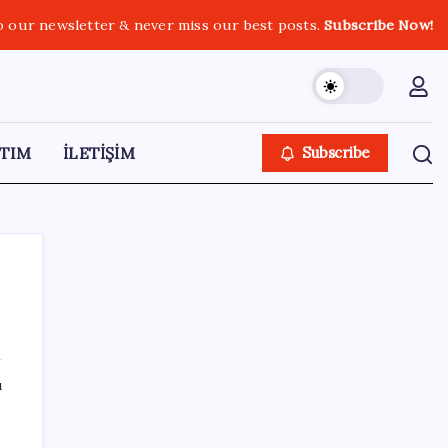
o our newsletter & never miss our best posts.
Subscribe Now!
TIM
İLETİŞİM
Subscribe
SON YAZILAR
ı
Beklenen veri geldi: Altın uçuşa geçti