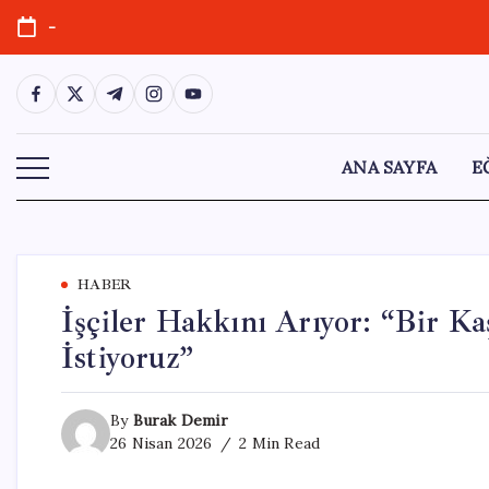
Skip
-
to
content
https://www.facebook.com/
https://twitter.com/
https://t.me/
https://www.instagram.com/
https://youtube.com/
ANA SAYFA
E
HABER
İşçiler Hakkını Arıyor: “Bir Ka
İstiyoruz”
By
Burak Demir
26 Nisan 2026
2 Min Read