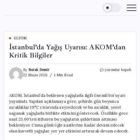
Skip
to
content
EĞITIM
İstanbul’da Yağış Uyarısı: AKOM’dan
Kritik Bilgiler
İstanbul’da
By
Burak Demir
yorumlar kapalı
Yağış
22 Mayıs 2026
1 Min Read
Uyarısı:
AKOM’dan
Kritik
AKOM, İstanbul’da beklenen yağışlarla ilgili önemli bir uyarı
Bilgiler
yayınladı. Yapılan açıklamaya göre, şehirde gün boyunca
için
sıcaklıklar 19°C civarında seyredecek ve bu sıcaklık, yerel
sağanak yağışlarla birlikte etkisini gösterecek. Özellikle gece
saat 23.00’ten itibaren bu yağışların şiddetinin artması
bekleniyor. Cuma günü öğle saatlerine kadar devam edecek
olan kuvvetli yağışlar, yer yer etkisini artırarak devam edecek.