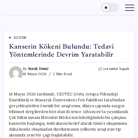
Skip
to
content
EĞITIM
Kanserin Kökeni Bulundu: Tedavi
Yöntemlerinde Devrim Yaratabilir
Kanserin
By
Burak Demir
yorumlar kapalı
Kökeni
18 Mayıs 2026
2 Min Read
Bulundu:
Tedavi
Yöntemlerinde
18 Mayıs 2026 tarihinde, CEITEC (Orta Avrupa Teknoloji
Devrim
Enstitüsü) ve Masaryk Üniversitesi Fen Fakültesi tarafından
Yaratabilir
için
gerçekleştirilen önemli bir araştırma, dünya çapında saygın
bilimsel dergilerden biri olan Science Advances’ta yayımlandı.
Çek bilim insanı Miroslav Micka’nın liderliğindeki bu çalışma,
kanserin başlangıç noktalarını hedef alarak tümör oluşumunu
daha henüz oluşmadan durdurmanın yollarını araştıran tıp
alanında yeni bir çağı başlatabilir.