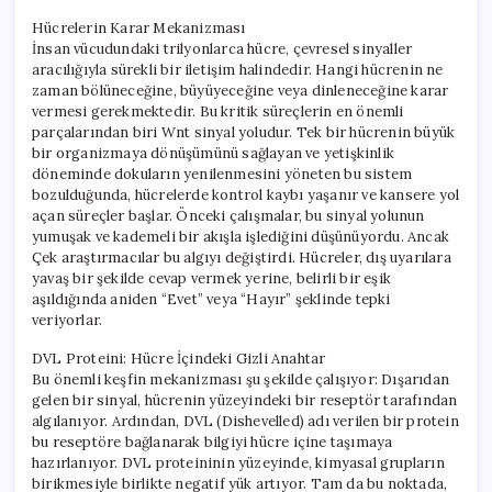
Hücrelerin Karar Mekanizması
İnsan vücudundaki trilyonlarca hücre, çevresel sinyaller
aracılığıyla sürekli bir iletişim halindedir. Hangi hücrenin ne
zaman bölüneceğine, büyüyeceğine veya dinleneceğine karar
vermesi gerekmektedir. Bu kritik süreçlerin en önemli
parçalarından biri Wnt sinyal yoludur. Tek bir hücrenin büyük
bir organizmaya dönüşümünü sağlayan ve yetişkinlik
döneminde dokuların yenilenmesini yöneten bu sistem
bozulduğunda, hücrelerde kontrol kaybı yaşanır ve kansere yol
açan süreçler başlar. Önceki çalışmalar, bu sinyal yolunun
yumuşak ve kademeli bir akışla işlediğini düşünüyordu. Ancak
Çek araştırmacılar bu algıyı değiştirdi. Hücreler, dış uyarılara
yavaş bir şekilde cevap vermek yerine, belirli bir eşik
aşıldığında aniden “Evet” veya “Hayır” şeklinde tepki
veriyorlar.
DVL Proteini: Hücre İçindeki Gizli Anahtar
Bu önemli keşfin mekanizması şu şekilde çalışıyor: Dışarıdan
gelen bir sinyal, hücrenin yüzeyindeki bir reseptör tarafından
algılanıyor. Ardından, DVL (Dishevelled) adı verilen bir protein
bu reseptöre bağlanarak bilgiyi hücre içine taşımaya
hazırlanıyor. DVL proteininin yüzeyinde, kimyasal grupların
birikmesiyle birlikte negatif yük artıyor. Tam da bu noktada,