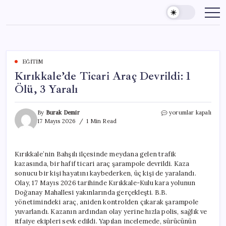
Skip
to
content
EĞITIM
Kırıkkale’de Ticari Araç Devrildi: 1
Ölü, 3 Yaralı
Kırıkkale’de
By
Burak Demir
yorumlar kapalı
Ticari
17 Mayıs 2026
1 Min Read
Araç
Devrildi:
1
Kırıkkale’nin Bahşılı ilçesinde meydana gelen trafik
Ölü,
kazasında, bir hafif ticari araç şarampole devrildi. Kaza
3
Yaralı
sonucu bir kişi hayatını kaybederken, üç kişi de yaralandı.
için
Olay, 17 Mayıs 2026 tarihinde Kırıkkale-Kulu kara yolunun
Doğanay Mahallesi yakınlarında gerçekleşti. B.B.
yönetimindeki araç, aniden kontrolden çıkarak şarampole
yuvarlandı. Kazanın ardından olay yerine hızla polis, sağlık ve
itfaiye ekipleri sevk edildi. Yapılan incelemede, sürücünün