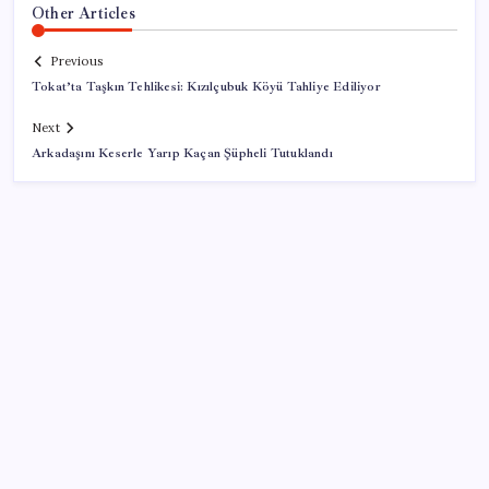
Other Articles
Previous
Tokat’ta Taşkın Tehlikesi: Kızılçubuk Köyü Tahliye Ediliyor
Next
Arkadaşını Keserle Yarıp Kaçan Şüpheli Tutuklandı
SON YAZILAR
Tüm Yerel-Sen’den yeni çözüm sürecine tepki:
‘Terörle pazarlık olmaz’