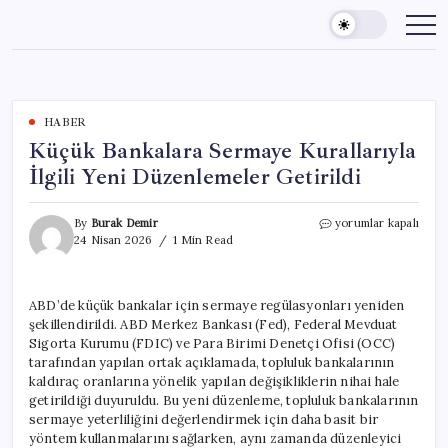
Skip
to
content
HABER
Küçük Bankalara Sermaye Kurallarıyla
İlgili Yeni Düzenlemeler Getirildi
Küçük
By
Burak Demir
yorumlar kapalı
Bankalara
24 Nisan 2026
1 Min Read
Sermaye
Kurallarıyla
İlgili
ABD’de küçük bankalar için sermaye regülasyonları yeniden
Yeni
şekillendirildi. ABD Merkez Bankası (Fed), Federal Mevduat
Düzenlemeler
Getirildi
Sigorta Kurumu (FDIC) ve Para Birimi Denetçi Ofisi (OCC)
için
tarafından yapılan ortak açıklamada, topluluk bankalarının
kaldıraç oranlarına yönelik yapılan değişikliklerin nihai hale
getirildiği duyuruldu. Bu yeni düzenleme, topluluk bankalarının
sermaye yeterliliğini değerlendirmek için daha basit bir
yöntem kullanmalarını sağlarken, aynı zamanda düzenleyici