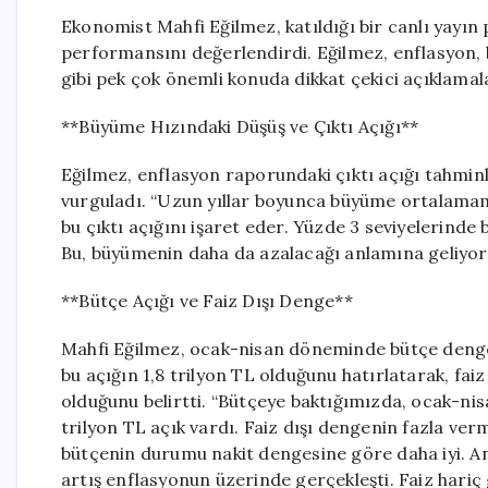
Ekonomist Mahfi Eğilmez, katıldığı bir canlı yayın
performansını değerlendirdi. Eğilmez, enflasyon, bü
gibi pek çok önemli konuda dikkat çekici açıklama
**Büyüme Hızındaki Düşüş ve Çıktı Açığı**
Eğilmez, enflasyon raporundaki çıktı açığı tahmin
vurguladı. “Uzun yıllar boyunca büyüme ortalamamı
bu çıktı açığını işaret eder. Yüzde 3 seviyelerinde bi
Bu, büyümenin daha da azalacağı anlamına geliyor.
**Bütçe Açığı ve Faiz Dışı Denge**
Mahfi Eğilmez, ocak-nisan döneminde bütçe dengesi
bu açığın 1,8 trilyon TL olduğunu hatırlatarak, fai
olduğunu belirtti. “Bütçeye baktığımızda, ocak-nisa
trilyon TL açık vardı. Faiz dışı dengenin fazla verm
bütçenin durumu nakit dengesine göre daha iyi. An
artış enflasyonun üzerinde gerçekleşti. Faiz hariç g