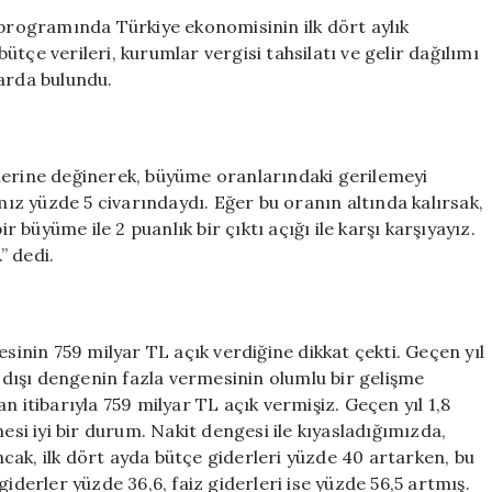
Dört
 programında Türkiye ekonomisinin ilk dört aylık
Aylık
tçe verileri, kurumlar vergisi tahsilatı ve gelir dağılımı
Değerlendirme
larda bulundu.
Olumlu
Değil
için
lerine değinerek, büyüme oranlarındaki gerilemeyi
z yüzde 5 civarındaydı. Eğer bu oranın altında kalırsak,
r büyüme ile 2 puanlık bir çıktı açığı ile karşı karşıyayız.
” dedi.
nin 759 milyar TL açık verdiğine dikkat çekti. Geçen yıl
z dışı dengenin fazla vermesinin olumlu bir gelişme
n itibarıyla 759 milyar TL açık vermişiz. Geçen yıl 1,8
esi iyi bir durum. Nakit dengesi ile kıyasladığımızda,
cak, ilk dört ayda bütçe giderleri yüzde 40 artarken, bu
iderler yüzde 36,6, faiz giderleri ise yüzde 56,5 artmış.