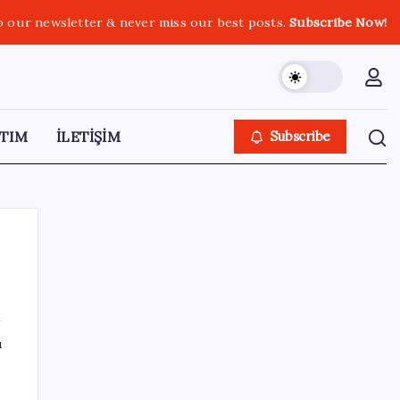
o our newsletter & never miss our best posts.
Subscribe Now!
TIM
İLETİŞİM
Subscribe
SON YAZILAR
ı
Balık çiftçliklerine karşı eylem yapan kadın
balıkçılara YENİ Parti’den destek