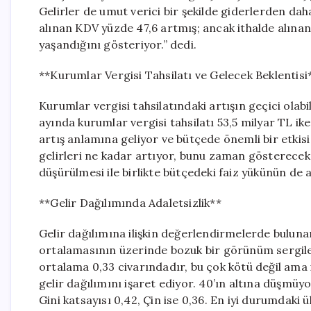
Gelirler de umut verici bir şekilde giderlerden daha
alınan KDV yüzde 47,6 artmış; ancak ithalde alınan
yaşandığını gösteriyor.” dedi.
**Kurumlar Vergisi Tahsilatı ve Gelecek Beklentisi
Kurumlar vergisi tahsilatındaki artışın geçici olabi
ayında kurumlar vergisi tahsilatı 53,5 milyar TL ike
artış anlamına geliyor ve bütçede önemli bir etkisi 
gelirleri ne kadar artıyor, bunu zaman gösterecek.
düşürülmesi ile birlikte bütçedeki faiz yükünün de a
**Gelir Dağılımında Adaletsizlik**
Gelir dağılımına ilişkin değerlendirmelerde buluna
ortalamasının üzerinde bozuk bir görünüm sergiledi
ortalama 0,33 civarındadır, bu çok kötü değil ama i
gelir dağılımını işaret ediyor. 40’ın altına düşmüy
Gini katsayısı 0,42, Çin ise 0,36. En iyi durumdaki ü