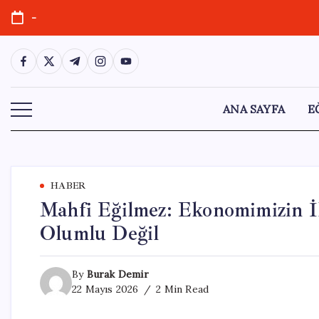
Skip
-
to
content
https://www.facebook.com/
https://twitter.com/
https://t.me/
https://www.instagram.com/
https://youtube.com/
ANA SAYFA
E
HABER
Mahfi Eğilmez: Ekonomimizin İ
Olumlu Değil
By
Burak Demir
22 Mayıs 2026
2 Min Read