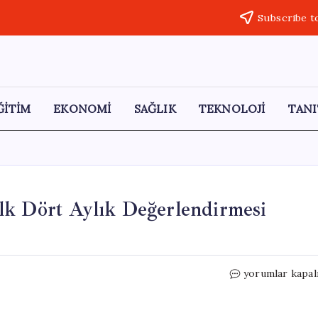
Subscribe t
ĞİTİM
EKONOMİ
SAĞLIK
TEKNOLOJİ
TANI
lk Dört Aylık Değerlendirmesi
Mahfi
yorumlar kapal
Eğilmez:
Ekonomimizin
İlk