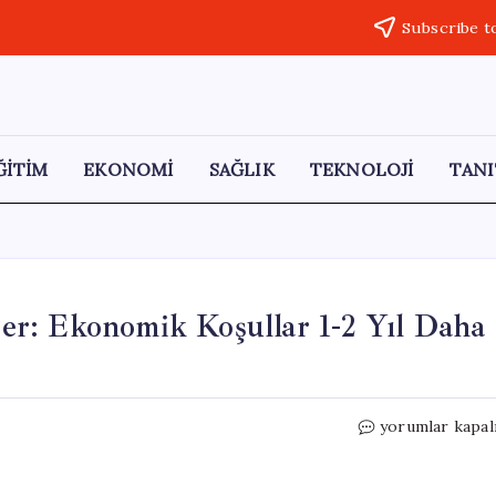
Subscribe t
ĞİTİM
EKONOMİ
SAĞLIK
TEKNOLOJİ
TANI
r: Ekonomik Koşullar 1-2 Yıl Daha
Merkez
yorumlar kapal
Bankası’ndan
Kötü
Haber: