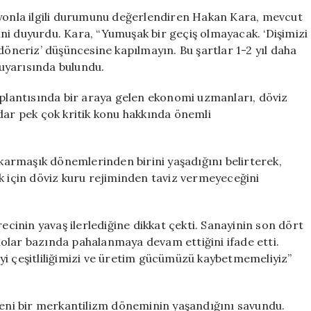
Ekonomik
syonla ilgili durumunu değerlendiren Hakan Kara, mevcut
Koşullar
ni duyurdu. Kara, “Yumuşak bir geçiş olmayacak. ‘Dişimizi
1-
döneriz’ düşüncesine kapılmayın. Bu şartlar 1-2 yıl daha
2
uyarısında bulundu.
Yıl
Daha
oplantısında bir araya gelen ekonomi uzmanları, döviz
Sürecek
dar pek çok kritik konu hakkında önemli
için
 karmaşık dönemlerinden birini yaşadığını belirterek,
için döviz kuru rejiminden taviz vermeyeceğini
ecinin yavaş ilerlediğine dikkat çekti. Sanayinin son dört
olar bazında pahalanmaya devam ettiğini ifade etti.
yi çeşitliliğimizi ve üretim gücümüzü kaybetmemeliyiz”
 yeni bir merkantilizm döneminin yaşandığını savundu.