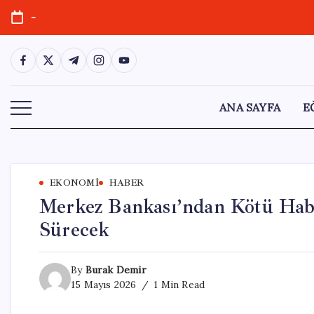
Skip
-
to
content
https://www.facebook.com/
https://twitter.com/
https://t.me/
https://www.instagram.com/
https://youtube.com/
ANA SAYFA
E
EKONOMI
HABER
Merkez Bankası’ndan Kötü Habe
Sürecek
By
Burak Demir
15 Mayıs 2026
1 Min Read