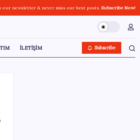
o our newsletter & never miss our best posts.
Subscribe Now!
TIM
İLETİŞİM
Subscribe
SON YAZILAR
ı
Tüm Yerel-Sen’den yeni çözüm sürecine
tepki: ‘Terörle pazarlık olmaz’