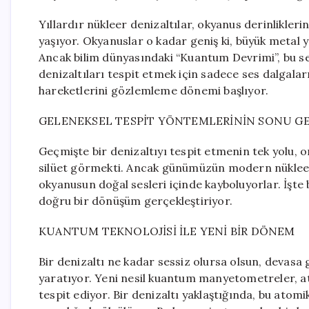
Yıllardır nükleer denizaltılar, okyanus derinlikler
yaşıyor. Okyanuslar o kadar geniş ki, büyük metal
Ancak bilim dünyasındaki “Kuantum Devrimi”, bu se
denizaltıları tespit etmek için sadece ses dalgalar
hareketlerini gözlemleme dönemi başlıyor.
GELENEKSEL TESPİT YÖNTEMLERİNİN SONU G
Geçmişte bir denizaltıyı tespit etmenin tek yolu,
silüet görmekti. Ancak günümüzün modern nükleer d
okyanusun doğal sesleri içinde kayboluyorlar. İşte
doğru bir dönüşüm gerçekleştiriyor.
KUANTUM TEKNOLOJİSİ İLE YENİ BİR DÖNEM
Bir denizaltı ne kadar sessiz olursa olsun, devas
yaratıyor. Yeni nesil kuantum manyetometreler, ato
tespit ediyor. Bir denizaltı yaklaştığında, bu atomi