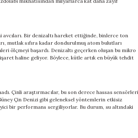
buzdolabı mıknatısından milyarlarca kat daha zayıf
 avcıları. Bir denizaltı hareket ettiğinde, binlerce ton
arı, mutlak sıfıra kadar dondurulmuş atom bulutları
mleri ölçmeyi başardı. Denizaltı geçerken oluşan bu mikro
şaret haline geliyor. Böylece, kütle artık en büyük tehdit
madı. Çinli araştırmacılar, bu son derece hassas sensörler
üney Çin Denizi gibi geleneksel yöntemlerin etkisiz
leyici bir performans sergiliyorlar. Bu durum, su altındaki