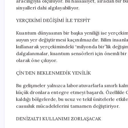
aracılığıyla ölçülüyor. Bu hassasiyet, sıradan bir 
sinyalleri dahi algılayabiliyor.
YERÇEKİMİ DEĞİŞİMİ İLE TESPİT
Kuantum dünyasının bir başka yeniliği ise yerçekimi
suyun yer değiştirmesi kaçınılmazdır. Bilim insanl
kullanarak yerçekimindeki “milyonda bir”lik değişi
dalgalanmalar, kuantum sensörleri için önemli bir i
olarak öne çıkıyor.
ÇİN’DEN BEKLENMEDİK YENİLİK
Bu gelişmeler yalnızca laboratuvarlarla sınırlı kal
küçük dronlara entegre etmeyi başardı. Özellikle G
kaldığı bölgelerde, bu ucuz ve tekil ünitelerle etki
casusluk mücadelelerini tamamen değiştiriyor.
DENİZALTI KULLANIMI ZORLAŞACAK