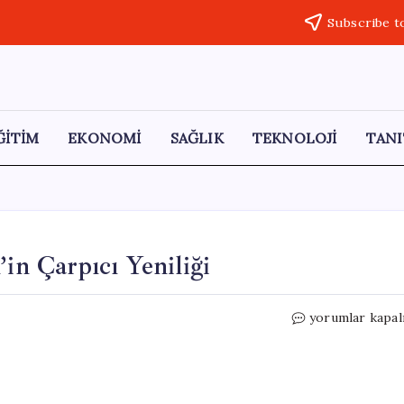
Subscribe t
ĞİTİM
EKONOMİ
SAĞLIK
TEKNOLOJİ
TANI
’in Çarpıcı Yeniliği
Okyanusların
yorumlar kapal
Şeffaflaşması:
Çin’in
Çarpıcı
Yeniliği