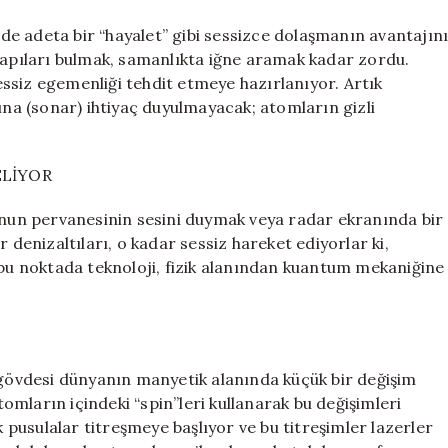
için
inde adeta bir “hayalet” gibi sessizce dolaşmanın avantajın
 yapıları bulmak, samanlıkta iğne aramak kadar zordu.
ssiz egemenliği tehdit etmeye hazırlanıyor. Artık
ına (sonar) ihtiyaç duyulmayacak; atomların gizli
ELİYOR
 onun pervanesinin sesini duymak veya radar ekranında bir
enizaltıları, o kadar sessiz hareket ediyorlar ki,
 bu noktada teknoloji, fizik alanından kuantum mekaniğine
a gövdesi dünyanın manyetik alanında küçük bir değişim
mların içindeki “spin”leri kullanarak bu değişimleri
k pusulalar titreşmeye başlıyor ve bu titreşimler lazerler