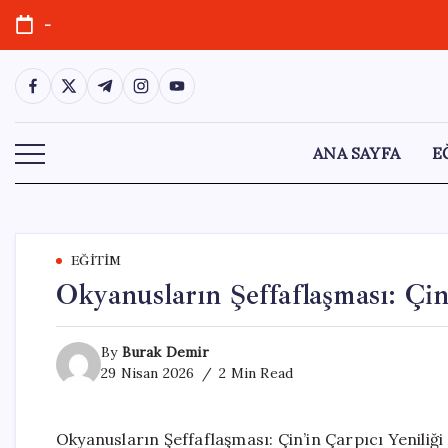
Skip
-
to
content
https://www.facebook.com/
https://twitter.com/
https://t.me/
https://www.instagram.com/
https://youtube.com/
ANA SAYFA
E
EĞITIM
Okyanusların Şeffaflaşması: Çin
By
Burak Demir
29 Nisan 2026
2 Min Read
Okyanusların Şeffaflaşması: Çin’in Çarpıcı Yeniliği