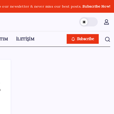
o our newsletter & never miss our best posts.
Subscribe Now!
TIM
İLETİŞİM
Subscribe
ı
SON YAZILAR
Tüm Yerel-Sen’den yeni çözüm sürecine
tepki: ‘Terörle pazarlık olmaz’