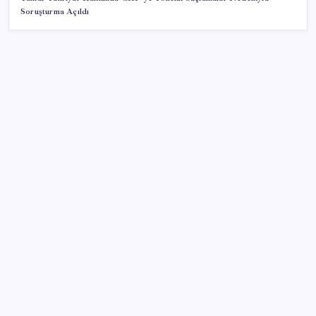
Soruşturma Açıldı
SON YAZILAR
Google Messages’a Yeni Uzun Basma Menüsü Geldi
Tarihi borsa çöküşü: ‘Kaybedenler Kulübü’ siyasi parti
kuruyor!
Hazine nakit gerçekleşmeleri 395,7 milyar TL açık
verdi
Beklenen veri geldi: Altın uçuşa geçti
Redmi 17 ve 17 5G 7.500 mAh Batarya ile Tanıtıldı