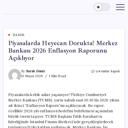
Skip
to
content
HABER
Piyasalarda Heyecan Dorukta! Merkez
Bankası 2026 Enflasyon Raporunu
Açıklıyor
Piyasalarda
By
Burak Demir
yorumlar kapalı
Heyecan
13 Mayıs 2026
1 Min Read
Dorukta!
Merkez
Bankası
Piyasalarda kritik anlar yaşanıyor! Türkiye Cumhuriyet
2026
Merkez Bankası (TCMB), yarın sabah saat 10:30’da 2026 yılına
Enflasyon
Raporunu
ait ikinci “Enflasyon Raporu”nu açıklayacak. Bu rapor,
Açıklıyor
özellikle 2026 yılı enflasyon hedefini belirlemesi açısından
için
büyük önem taşıyor. TCMB Başkanı Fatih Karahan’ın
liderliğinde İstanbul Finans Merkezi’nde gerçekleştirilecek
toplantıya fiziki katılım sağlanacak. Merkez Bankası, bu