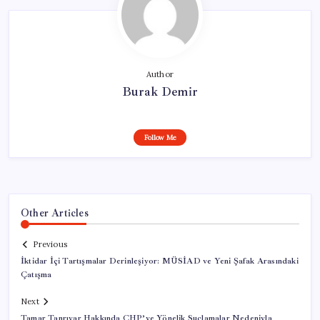
Author
Burak Demir
Follow Me
Other Articles
Previous
İktidar İçi Tartışmalar Derinleşiyor: MÜSİAD ve Yeni Şafak Arasındaki
Çatışma
Next
Tamar Tanrıyar Hakkında CHP’ye Yönelik Suçlamalar Nedeniyla