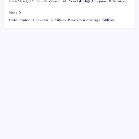
Putin’den Çin’e Önemli Ziyaret: 40 Yeni İşbirliği Anlaşması Bekleniyor
Next
Cidde Kulesi: Dünyanın En Yüksek Binası Yeniden İnşa Ediliyor
SON YAZILAR
Tüm Yerel-Sen’den yeni çözüm sürecine tepki:
‘Terörle pazarlık olmaz’
ABD’li banka duyurdu: Türk Lirası değer kaybederse
yüksek faiz dönemi bitmez!
Selman Öğüt’ten itiraf gibi ‘Sinem Dedetaş’ sözleri: