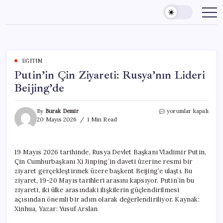
Skip
to
content
EĞITIM
Putin’in Çin Ziyareti: Rusya’nın Lideri
Beijing’de
Putin’in
By
Burak Demir
yorumlar kapalı
Çin
20 Mayıs 2026
1 Min Read
Ziyareti:
Rusya’nın
Lideri
19 Mayıs 2026 tarihinde, Rusya Devlet Başkanı Vladimir Putin,
Beijing’de
Çin Cumhurbaşkanı Xi Jinping’in daveti üzerine resmi bir
için
ziyaret gerçekleştirmek üzere başkent Beijing’e ulaştı. Bu
ziyaret, 19-20 Mayıs tarihleri arasını kapsıyor. Putin’in bu
ziyareti, iki ülke arasındaki ilişkilerin güçlendirilmesi
açısından önemli bir adım olarak değerlendiriliyor. Kaynak:
Xinhua, Yazar: Yusuf Arslan