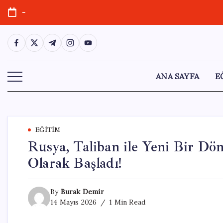
Skip
-
to
content
https://www.facebook.com/
https://twitter.com/
https://t.me/
https://www.instagram.com/
https://youtube.com/
ANA SAYFA
E
EĞITIM
Rusya, Taliban ile Yeni Bir D
Olarak Başladı!
By
Burak Demir
14 Mayıs 2026
1 Min Read