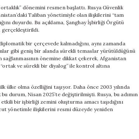
Bir
am ortaklık” dönemini resmen başlattı. Rusya Güvenlik
Döneme
stan’daki Taliban yönetimiyle olan ilişkilerini “tam
Girdi:
ığını duyurdu. Bu açıklama, Şanghay İşbirliği Örgütü
“Tam
 gerçekleştirildi.
Ortaklık”
Resmi
ca diplomatik bir çerçevede kalmadığını, aynı zamanda
Olarak
ımlar gibi geniş bir alanda sürekli temaslar yürütüldüğünü
Başladı!
arın sağlanmasının önemine dikkat çekerek, Afganistan
için
ortak ve sürekli bir diyalog” ile kontrol altına
lk ülke olma özelliğini taşıyor. Daha önce 2003 yılında
 bu durum, Nisan 2025’te değiştirilmişti. Rusya, bu adımın
tkili bir işbirliği zemini oluşturma amacı taşıdığını
t yönetimle ilişkilerini resmi düzeyde yeniden