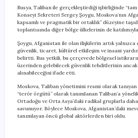
Rusya, Taliban ile gerçekleştirdiği işbirliğinde “t
Konseyi Sekreteri Sergey Şoygu, Moskova’nın Afgani
kapsamlı ve pragmatik bir ortaklık” düzeyine taşıd
toplantısında diğer bölge ülkelerinin de katılımıyla
Şoygu, Afganistan ile olan ilişkilerin artık yalnız
güvenlik, ticaret, kültürel etkileşim ve insani yard
belirtti. Rus yetkili, bu çerçevede bölgesel istikr
üzerinden gelebilecek güvenlik tehditlerinin ancak “
alınabileceğini ifade etti.
Moskova, Taliban yönetimini resmi olarak tanıyan i
“terör örgütü” olarak tanımlanan Taliban’a yönelik
Ortadoğu ve Orta Asya’daki radikal gruplarla daha e
savunuyor. Böylece Moskova, Afganistan’daki mevcu
tanımlayan öncü global aktörlerden biri oldu.