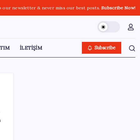
o our newsletter & never miss our best posts.
Subscribe Now!
TIM
İLETİŞİM
Subscribe
SON YAZILAR
ı
Google Messages’a Yeni Uzun Basma
Menüsü Geldi