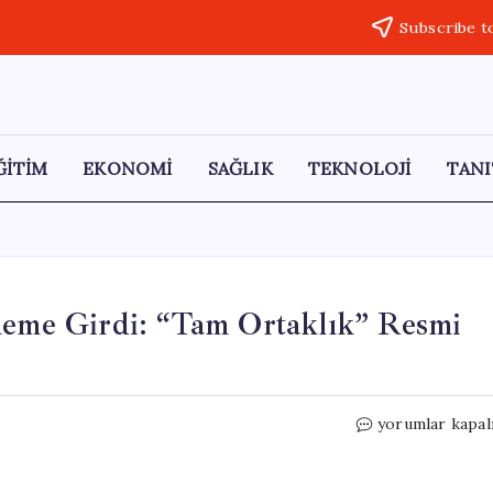
Subscribe t
ĞİTİM
EKONOMİ
SAĞLIK
TEKNOLOJİ
TANI
öneme Girdi: “Tam Ortaklık” Resmi
Rusya,
yorumlar kapal
Taliban
ile
Yeni