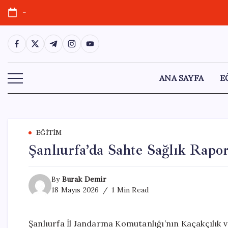
Skip
-
to
content
https://www.facebook.com/
https://twitter.com/
https://t.me/
https://www.instagram.com/
https://youtube.com/
ANA SAYFA
E
EĞITIM
Şanlıurfa’da Sahte Sağlık Rapo
By
Burak Demir
18 Mayıs 2026
1 Min Read
Şanlıurfa İl Jandarma Komutanlığı’nın Kaçakçılık v