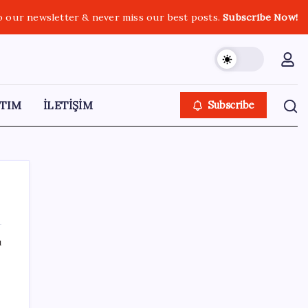
o our newsletter & never miss our best posts.
Subscribe Now!
TIM
İLETİŞİM
Subscribe
ı
SON YAZILAR
Tüm Yerel-Sen’den yeni çözüm sürecine
tepki: ‘Terörle pazarlık olmaz’