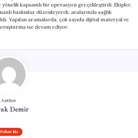
45
e yönelik kapsamlı bir operasyon gerçekleştirdi. Ekipler,
Kişi
manlı baskınlar düzenleyerek, aralarında sağlık
Gözaltında
aldı. Yapılan aramalarda, çok sayıda dijital materyal ve
için
en soruşturma ise devam ediyor.
Author
ak Demir
Follow Me