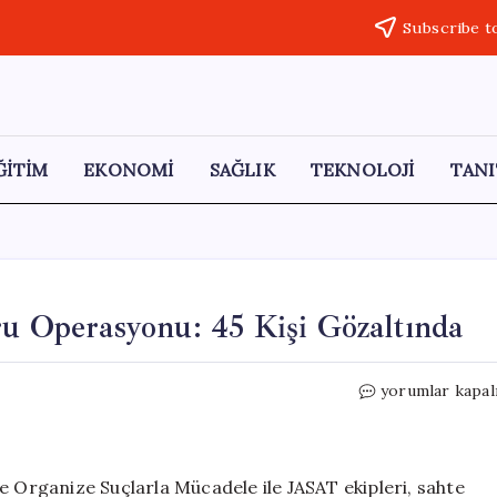
Subscribe t
ĞİTİM
EKONOMİ
SAĞLIK
TEKNOLOJİ
TANI
ru Operasyonu: 45 Kişi Gözaltında
Şanlıurfa’da
yorumlar kapal
Sahte
Sağlık
Raporu
Operasyonu:
e Organize Suçlarla Mücadele ile JASAT ekipleri, sahte