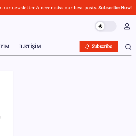
o our newsletter & never miss our best posts.
Subscribe Now!
TIM
İLETİŞİM
Subscribe
SON YAZILAR
ı
Tüm Yerel-Sen’den yeni çözüm sürecine
tepki: ‘Terörle pazarlık olmaz’