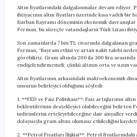
Altın fiyatlarındaki dalgalanmalar devam ediyor. 
ihtiyacının altın fiyatları üzerinde kısa vadeli bir b
Kurban Bayramı döneminin ekonomik davranışlar ü
Ferman, bu süreçte vatandaşların Türk Lirası ihtiya
Son zamanlarda 7 bin TL civarında dalgalanan gram
Ferman, “Bayram etkisi ve artan nakit talebi nedeni
görebiliriz. Gram altında 200 ila 300 lira arasında
endişelendirmemeli; çünkü altının orta ve uzun va
Altın fiyatlarının arkasındaki makroekonomik din
unsurun belirleyici olduğunu söyledi:
1. **FED ve Faiz Politikası**: Faiz artışlarının alt
beklentilerinin destekleyici olabileceğini belirten
indirimlerini erteleyebileceğine dair sinyaller verd
dolayısıyla gram altını olumsuz etkilediğini kaydett
2. **Petrol Fiyatları İlişkisi**: Petrol fiyatlarındak