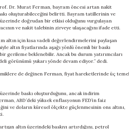
Öncesi
Prof. Dr. Murat Ferman, bayram öncesi artan nakit
Altın
askı oluşturabileceğini belirtti. Bayram tatillerinin ve
Fiyatlarında
zerinde doğrudan bir etkisi olduğunu vurgulayan
Düşüş
cının ve nakit talebinin zirveye ulaşacağını ifade etti.
Bekleniyor”
için
 altın için kısa vadeli değerlendirmelerini paylaşan
yle altın fiyatlarında aşağı yönlü önemli bir baskı
 bir gerileme beklenebilir. Ancak bu durum yatırımcıları
deli görünümü yukarı yönde devam ediyor.” dedi.
amiklere de değinen Ferman, fiyat hareketlerinde üç teme
ın üzerinde baskı oluşturduğunu, ancak indirim
 Ferman, ABD’deki yüksek enflasyonun FED’in faiz
iğini ve doların küresel ölçekte güçlenmesinin ons altını,
i.
i artışın altın üzerindeki baskıyı artırdığını, petrol