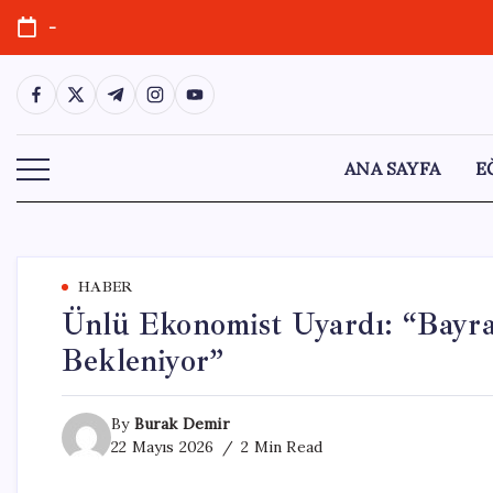
Skip
-
to
content
https://www.facebook.com/
https://twitter.com/
https://t.me/
https://www.instagram.com/
https://youtube.com/
ANA SAYFA
E
HABER
Ünlü Ekonomist Uyardı: “Bayra
Bekleniyor”
By
Burak Demir
22 Mayıs 2026
2 Min Read