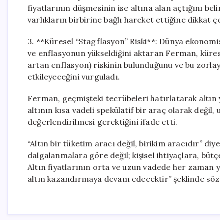
fiyatlarının düşmesinin ise altına alan açtığını be
varlıkların birbirine bağlı hareket ettiğine dikkat çe
3. **Küresel “Stagflasyon” Riski**: Dünya ekonomis
ve enflasyonun yükseldiğini aktaran Ferman, küres
artan enflasyon) riskinin bulunduğunu ve bu zorl
etkileyeceğini vurguladı.
Ferman, geçmişteki tecrübeleri hatırlatarak altın 
altının kısa vadeli spekülatif bir araç olarak değil
değerlendirilmesi gerektiğini ifade etti.
“Altın bir tüketim aracı değil, birikim aracıdır” di
dalgalanmalara göre değil; kişisel ihtiyaçlara, bütç
Altın fiyatlarının orta ve uzun vadede her zaman
altın kazandırmaya devam edecektir” şeklinde sözl