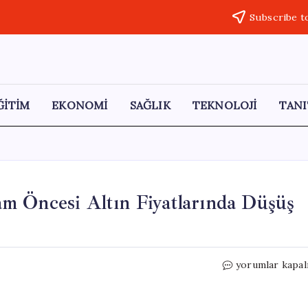
Subscribe t
ĞİTİM
EKONOMİ
SAĞLIK
TEKNOLOJİ
TANI
m Öncesi Altın Fiyatlarında Düşüş
Ünlü
yorumlar kapal
Ekonomist
Uyardı:
“Bayram