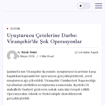
Skip
to
content
EĞITIM
Uyuşturucu Çetelerine Darbe:
Viranşehir’de Şok Operasyonlar
Uyuşturucu
By
Burak Demir
yorumlar kapalı
Çetelerine
11 Mayıs 2026
1 Min Read
Darbe:
Viranşehir’de
Şok
Şanlıurfa’nın Viranşehir ilçesinde, uyuşturucu ticaretine karşı
Operasyonlar
başlatılan kapsamlı bir operasyon gerçekleştirilerek, yerel
için
uyuşturucu ağı çökertildi. Viranşehir Cumhuriyet Başsavcılığı
tarafından yürütülen soruşturma sonucunda, ilçedeki 28
mahallede faaliyet gösteren sokak satıcıları tespit edildi.
Operasyonlar, teknik ve fiziki takiple desteklenerek
gerçekleştirildi.