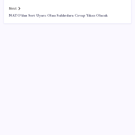
Next
NATO’dan Sert Uyarı: Olası Saldırılara Cevap Yıkıcı Olacak
SON YAZILAR
Kılıçdaroğlu görevden almıştı… YSK’den ‘YENİ Parti’
kararı: Mehmet Hadimi Yakupoğlu resmen temsilci
oldu
Balık çiftçliklerine karşı eylem yapan kadın
balıkçılara YENİ Parti’den destek
Meta’nın Yapay Zeka Modeli Dışarı Sızdı: Siber