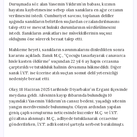
Duruşmada söz alan Yasemin Yıldırım’ın babası, kızının
hayatını kaybetmesine sebep olan sanıklara en ağır cezanın
verilmesini istedi. Cumhuriyet savcısı, toplanan deliller
ışığında sanıkların belirtilen suçlardan cezalandırılmasını
talep etti ve mevcut hukuki durumlarının sürdürülmesini
istedi. Sanıkların avukatları ise müvekkillerinin suçsuz
olduğunu öne sürerek beraat talep etti.
Mahkeme heyeti, sanıkların savunmalarını dinledikten sonra
kararını açıkladı. Sanık M.Ç., “Çocuğu tasarlayarak canavarca
hisle kasten öldürme” suçundan 22 yıl 6 ay hapis cezasına
çarptırıldı ve tutukluluk halinin devamına hükmedildi. Diğer
sanık İ.Y.T. ise üzerine atılı suçtan somut delil yetersizliği
nedeniyle beraat etti.
Olay, 18 Haziran 2025 tarihinde Diyarbakır’ın Ergani ilçesinde
meydana geldi. Ailesinin kayıp ihbarında bulunduğu 10
yaşındaki Yasemin Yıldırım’ın cansız bedeni, yaşadığı sitenin
yangın merdiveninde bulunmuştu. Olayın ardından yapılan
geniş çaplı soruşturma neticesinde kuzenler M.Ç. ve İ.Y.T.
gözaltına alınmıştı. M.Ç., adliyede tutuklanarak cezaevine
gönderilirken, İ.Y.T. adli kontrol şartıyla serbest bırakılmıştı.