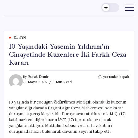
Skip
to
content
EĞITIM
10 Yaşındaki Yasemin Yıldırım’ın
Cinayetinde Kuzenlere İki Farklı Ceza
Kararı
10
By
Burak Demir
yorumlar kapalı
Yaşındaki
22 Mayıs 2026
1 Min Read
Yasemin
Yıldırım’ın
Cinayetinde
10 yaşında bir çocuğun öldürülmesiyle ilgili olarak iki kuzenin
Kuzenlere
yargılandığı davada Ergani Ağır Ceza Mahkemesi’nde karar
İki
Farklı
duruşması gerçekleştirildi. Duruşmaya tutuklu sanık M.Ç. (17)
Ceza
katılmazken, diğer kuzen İ.Y.T. (17) ise tutuksuz olarak
Kararı
yargılanmaktaydı. Maktulün babası ve taraf avukatları
için
duruşmada hazır bulunarak davanın seyrini takip etti.