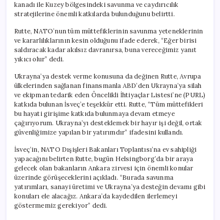
kanadı ile Kuzey bölgesindeki savunma ve caydırıcılık
stratejilerine önemli katkılarda bulunduğunu belirtti.
Rutte, NATO’nun tüm müttefiklerinin savunma yeteneklerinin
ve kararlılıklarının kesin olduğunu ifade ederek, “Eğer birisi
saldıracak kadar akılsız davranırsa, buna vereceğimiz yanıt
yıkıcı olur” dedi.
Ukrayna’ya destek verme konusuna da değinen Rutte, Avrupa
ülkelerinden sağlanan finansmanla ABD’den Ukrayna’ya silah
ve ekipman tedarik eden Öncelikli İhtiyaçlar Listesi’ne (PURL)
katkıda bulunan İsveç’e teşekkür etti. Rutte, “Tüm müttefikleri
bu hayati girişime katkıda bulunmaya devam etmeye
çağırıyorum. Ukrayna’yı desteklemek bir hayır işi değil, ortak
güvenliğimize yapılan bir yatırımdır” ifadesini kullandı.
İsveç’in, NATO Dışişleri Bakanları Toplantısı’na ev sahipliği
yapacağını belirten Rutte, bugün Helsingborg’da bir araya
gelecek olan bakanların Ankara zirvesi için önemli konular
üzerinde görüşeceklerini açıkladı. “Burada savunma
yatırımları, sanayi üretimi ve Ukrayna’ya desteğin devamı gibi
konuları ele alacağız. Ankara’da kaydedilen ilerlemeyi
göstermemiz gerekiyor” dedi.