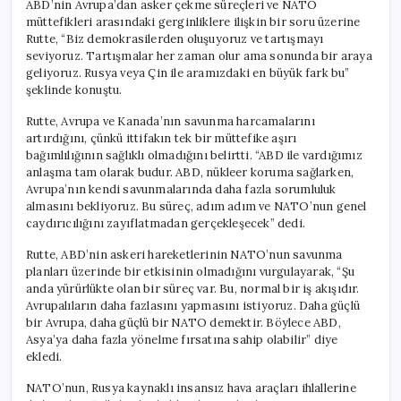
ABD’nin Avrupa’dan asker çekme süreçleri ve NATO
müttefikleri arasındaki gerginliklere ilişkin bir soru üzerine
Rutte, “Biz demokrasilerden oluşuyoruz ve tartışmayı
seviyoruz. Tartışmalar her zaman olur ama sonunda bir araya
geliyoruz. Rusya veya Çin ile aramızdaki en büyük fark bu”
şeklinde konuştu.
Rutte, Avrupa ve Kanada’nın savunma harcamalarını
artırdığını, çünkü ittifakın tek bir müttefike aşırı
bağımlılığının sağlıklı olmadığını belirtti. “ABD ile vardığımız
anlaşma tam olarak budur. ABD, nükleer koruma sağlarken,
Avrupa’nın kendi savunmalarında daha fazla sorumluluk
almasını bekliyoruz. Bu süreç, adım adım ve NATO’nun genel
caydırıcılığını zayıflatmadan gerçekleşecek” dedi.
Rutte, ABD’nin askeri hareketlerinin NATO’nun savunma
planları üzerinde bir etkisinin olmadığını vurgulayarak, “Şu
anda yürürlükte olan bir süreç var. Bu, normal bir iş akışıdır.
Avrupalıların daha fazlasını yapmasını istiyoruz. Daha güçlü
bir Avrupa, daha güçlü bir NATO demektir. Böylece ABD,
Asya’ya daha fazla yönelme fırsatına sahip olabilir” diye
ekledi.
NATO’nun, Rusya kaynaklı insansız hava araçları ihlallerine