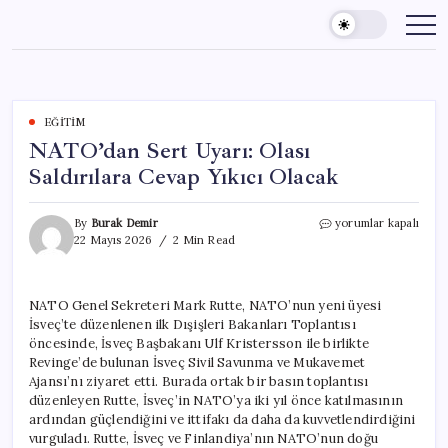
Skip
to
content
EĞITIM
NATO’dan Sert Uyarı: Olası
Saldırılara Cevap Yıkıcı Olacak
NATO’dan
By
Burak Demir
yorumlar kapalı
Sert
22 Mayıs 2026
2 Min Read
Uyarı:
Olası
Saldırılara
NATO Genel Sekreteri Mark Rutte, NATO’nun yeni üyesi
Cevap
İsveç’te düzenlenen ilk Dışişleri Bakanları Toplantısı
Yıkıcı
Olacak
öncesinde, İsveç Başbakanı Ulf Kristersson ile birlikte
için
Revinge’de bulunan İsveç Sivil Savunma ve Mukavemet
Ajansı’nı ziyaret etti. Burada ortak bir basın toplantısı
düzenleyen Rutte, İsveç’in NATO’ya iki yıl önce katılmasının
ardından güçlendiğini ve ittifakı da daha da kuvvetlendirdiğini
vurguladı. Rutte, İsveç ve Finlandiya’nın NATO’nun doğu