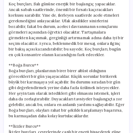
için
Koç burçları, Salı gününe enerjik bir başlangıç yapacaklar.
Ancak sabah saatlerinde, önemli bir fırsatı kaçıracakları
korkusu sarabilir. Yine de, ilerleyen saatlerde acele etmeleri
gerekmediğini anlayacaklar. Ufak aksilikler sinirlerini
bozabilir, fakat bu durum, aceleci davranmanın sonuçlarını
görmeleri açısından öğretici olacaktır. Tartışmalara
girmekten kaçınmak, gerginliği artırmamak adına daha iyi bir
seçim olacaktır. Ayrıca, beklenmedik bir mesaj, onlara ilginç
bir bakış açısı kazandırabilir; bu sayede, Koç burçları, bugün
en çok konsantre olanın kazandığını fark edecekler.
**Boğa Burcu**
Boğa burçları, planlarının birer birer altüst olduğunu
görecekleri bir gün yaşayacaklar. Küçük sorunlar birikerek
büyük bir karmaşaya yol açabilir. Bu durumu sıradan bir gün
gibi değerlendirmek yerine daha fazla üzülmek isteyecekler.
Her şeyin tam olarak istedikleri gibi olmasını istemek, işleri
daha da zorlaştırabilir. Duyacakları tavsiyeler başlangıçta zor
gelebilir, ancak bu, onlara en anlamlı yardımı sağlayabilir. Eğer
Boğa burçları, olayları rahat bir şekilde karşılamayı başarırsa,
bu karmaşadan daha kolay kurtulacaklardır.
**İkizler Burcu**
İkizler burçları, çevrelerinde canlı bir enerji hissederek güne