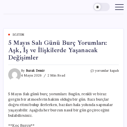
Skip
to
content
EĞITIM
5 Mayıs Salı Günü Burç Yorumları:
Aşk, İş ve İlişkilerde Yaşanacak
Değişimler
5
By
Burak Demir
yorumlar kapalı
Mayıs
4 Mayıs 2026
2 Min Read
Salı
Günü
Burç
5 Mayıs Salı günü burç yorumları: Bugün, renkli ve biraz
Yorumları:
gergin bir atmosferin hakim olduğu bir gün. Bazı burçlar
Aşk,
İş
doğru ritmi bulup ilerlerken, bazıları hala yolunda sapmalar
ve
yaşayabilir. Aşağıda her burcun nasıl bir gün geçireceğini
İlişkilerde
bulabilirsiniz.
Yaşanacak
Değişimler
**Koç Burcu**