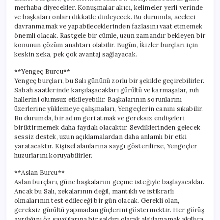
merhaba diyecekler. Konuşmalar akıcı, kelimeler yerli yerinde
ve başkaları onları dikkatle dinleyecek. Bu durumda, aceleci
davranmamak ve yapabileceklerinden fazlasını vaat etmemek
önemli olacak. Rastgele bir cümle, uzun zamandır bekleyen bir
konunun çözüm anahtarı olabilir. Bugün, İkizler burçları için
keskin zeka, pek çok avantaj sağlayacak.
**Yengeç Burcu**
Yengeç burçları, bu Salı gününü zorlu bir şekilde geçirebilirler.
Sabah saatlerinde karşılaşacakları gürültü ve karmaşalar, ruh
hallerini olumsuz etkileyebilir. Başkalarının sorunlarını
üzerlerine yüklemeye çalışmaları, Yengeçlerin canını sıkabilir.
Bu durumda, bir adım geri atmak ve gereksiz endişeleri
biriktirmemek daha faydalı olacaktır. Sevdiklerinden gelecek
sessiz destek, uzun açıklamalardan daha anlamlı bir etki
yaratacaktır. Kişisel alanlarına saygı gösterilirse, Yengeçler
huzurlarını koruyabilirler.
**Aslan Burcu**
Aslan burçları, güne başkalarını geçme isteğiyle başlayacaklar.
Ancak bu Salı, zekalarının değil, mantıklı ve istikrarlı
olmalarının test edileceği bir gün olacak. Gerekli olan,
gereksiz gürültü yapmadan güçlerini göstermektir. Her görüş
ayrılığını öz saygılarına bir saldırı olarak algılamamak akıllıca