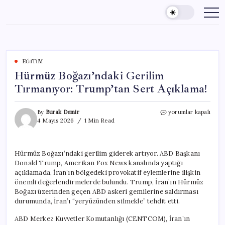
Skip
to
content
EĞITIM
Hürmüz Boğazı’ndaki Gerilim
Tırmanıyor: Trump’tan Sert Açıklama!
Hürmüz
By
Burak Demir
yorumlar kapalı
Boğazı’ndaki
4 Mayıs 2026
1 Min Read
Gerilim
Tırmanıyor:
Trump’tan
Hürmüz Boğazı’ndaki gerilim giderek artıyor. ABD Başkanı
Sert
Donald Trump, Amerikan Fox News kanalında yaptığı
Açıklama!
için
açıklamada, İran’ın bölgedeki provokatif eylemlerine ilişkin
önemli değerlendirmelerde bulundu. Trump, İran’ın Hürmüz
Boğazı üzerinden geçen ABD askeri gemilerine saldırması
durumunda, İran’ı “yeryüzünden silmekle” tehdit etti.
ABD Merkez Kuvvetler Komutanlığı (CENTCOM), İran’ın