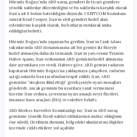
Hürmüz Boğazı’nda ABD savaş gemileri ile ticari gemilere
yönelik saldırılar düzenlediğini ve bu saldırılara karşılık olarak
İran’a ait 6 botun batırıldığını duyurdu. CENTCOM Komutanı
Amiral Brad Cooper, İran’ın sivil gemileri hedef alan
eylemlerine karşılık olarak, bu botların vurularak imha
edildiğini belirtti.
Hürmüz Boğazı’nda yaşanan bu gerilim, İran’ın Cask Adası
yakınlarında ABD donanmasına ait bir gemiyi iki füzeyle
hedef almasıyla daha da tırmandı. İran’ın yarı resmi Tesnim
Haber Ajansı, İran ordusunun ABD gemisini hedef almasına
dair ayrıntılara yer verdi. Habere göre, ABD gemisi radarını
kapatarak Hürmüz Boğazı’na yaklaşmaya çalışırken, radarını
açtığı anlarda İran tarafından tespit edildi. İran, ABD
gemisine “ateşkesi ihlal ettiği” gerekçesiyle uyarı mesajları
gönderdi. Ancak geminin bu uyarılara yanıt vermemesi
üzerine İran ordusu, çevresine uyarı amaçlı seyir füzeleri,
insansız hava araçları (İHA) ve roketler fırlattı.
ABD Merkez Kuvvetler Komutanlığı ise, İran’ın ABD savaş
gemisine yönelik füzeli saldırı iddialarının asılsız olduğunu
öne sürdü. Gerilimin durumu, bölgedeki uluslararası ilişkiler
üzerinde ciddi etkilere yol açabilir.