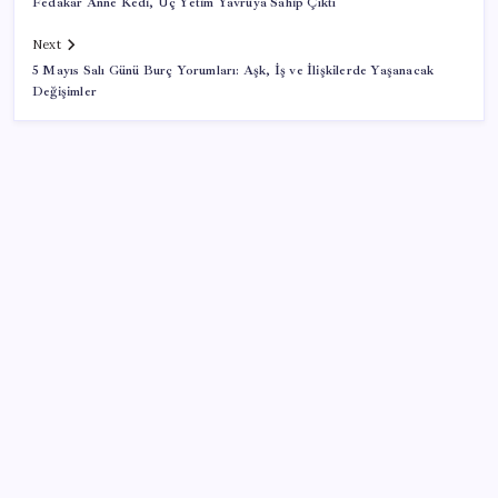
Fedakar Anne Kedi, Üç Yetim Yavruya Sahip Çıktı
Next
5 Mayıs Salı Günü Burç Yorumları: Aşk, İş ve İlişkilerde Yaşanacak
Değişimler
SON YAZILAR
Tüm Yerel-Sen’den yeni çözüm sürecine tepki:
‘Terörle pazarlık olmaz’
ABD’li banka duyurdu: Türk Lirası değer kaybederse
yüksek faiz dönemi bitmez!