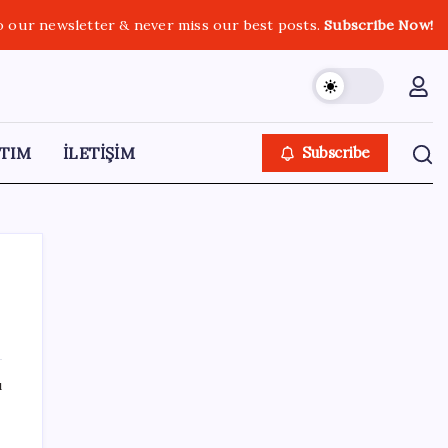
o our newsletter & never miss our best posts.
Subscribe Now!
TIM
İLETİŞİM
Subscribe
SON YAZILAR
ı
Tüm Yerel-Sen’den yeni çözüm sürecine
tepki: ‘Terörle pazarlık olmaz’