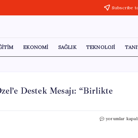
Subscribe t
ĞİTİM
EKONOMİ
SAĞLIK
TEKNOLOJİ
TANI
l’e Destek Mesajı: “Birlikte
Ekrem
yorumlar kapal
İmamoğlu’ndan
Özgür
Özel’e