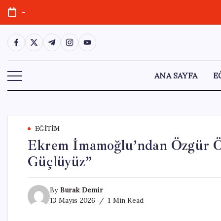
Skip
-
to
content
https://www.facebook.com/
https://twitter.com/
https://t.me/
https://www.instagram.com/
https://youtube.com/
ANA SAYFA
E
EĞITIM
Ekrem İmamoğlu’ndan Özgür Öze
Güçlüyüz”
By
Burak Demir
13 Mayıs 2026
1 Min Read