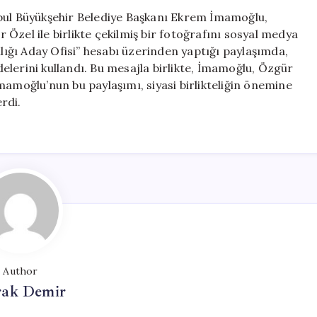
Destek
nbul Büyükşehir Belediye Başkanı Ekrem İmamoğlu,
Mesajı:
Özel ile birlikte çekilmiş bir fotoğrafını sosyal medya
“Birlikte
ğı Aday Ofisi” hesabı üzerinden yaptığı paylaşımda,
Güçlüyüz”
adelerini kullandı. Bu mesajla birlikte, İmamoğlu, Özgür
için
mamoğlu’nun bu paylaşımı, siyasi birlikteliğin önemine
rdi.
Author
ak Demir