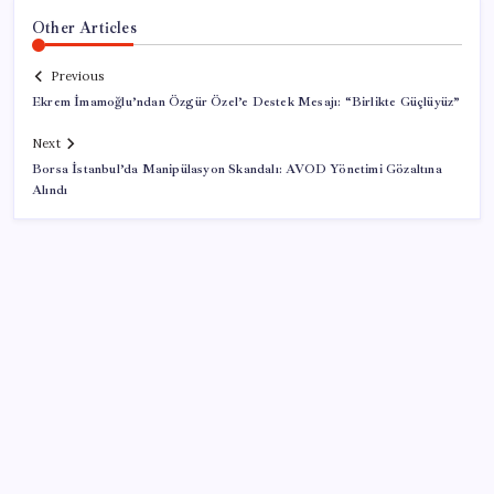
Other Articles
Previous
Ekrem İmamoğlu’ndan Özgür Özel’e Destek Mesajı: “Birlikte Güçlüyüz”
Next
Borsa İstanbul’da Manipülasyon Skandalı: AVOD Yönetimi Gözaltına
Alındı
SON YAZILAR
Redmi 17 ve 17 5G 7.500 mAh Batarya ile Tanıtıldı