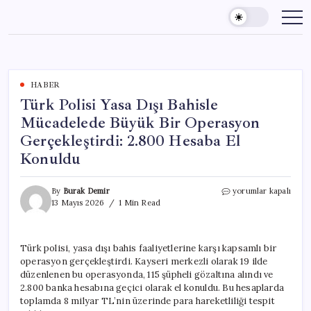
Skip
to
content
HABER
Türk Polisi Yasa Dışı Bahisle
Mücadelede Büyük Bir Operasyon
Gerçekleştirdi: 2.800 Hesaba El
Konuldu
Türk
By
Burak Demir
yorumlar kapalı
Polisi
13 Mayıs 2026
1 Min Read
Yasa
Dışı
Bahisle
Türk polisi, yasa dışı bahis faaliyetlerine karşı kapsamlı bir
Mücadelede
operasyon gerçekleştirdi. Kayseri merkezli olarak 19 ilde
Büyük
Bir
düzenlenen bu operasyonda, 115 şüpheli gözaltına alındı ve
Operasyon
2.800 banka hesabına geçici olarak el konuldu. Bu hesaplarda
Gerçekleştirdi:
toplamda 8 milyar TL’nin üzerinde para hareketliliği tespit
2.800