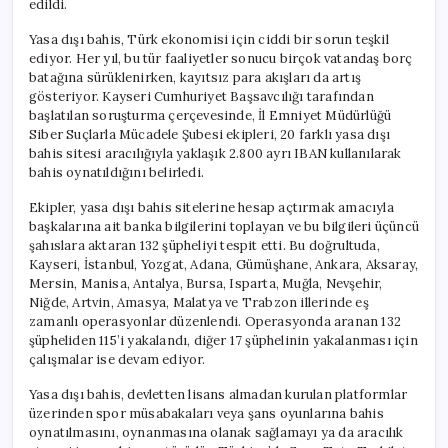
edildi.
Hesaba
El
Yasa dışı bahis, Türk ekonomisi için ciddi bir sorun teşkil
Konuldu
ediyor. Her yıl, bu tür faaliyetler sonucu birçok vatandaş borç
için
batağına sürüklenirken, kayıtsız para akışları da artış
gösteriyor. Kayseri Cumhuriyet Başsavcılığı tarafından
başlatılan soruşturma çerçevesinde, İl Emniyet Müdürlüğü
Siber Suçlarla Mücadele Şubesi ekipleri, 20 farklı yasa dışı
bahis sitesi aracılığıyla yaklaşık 2.800 ayrı IBAN kullanılarak
bahis oynatıldığını belirledi.
Ekipler, yasa dışı bahis sitelerine hesap açtırmak amacıyla
başkalarına ait banka bilgilerini toplayan ve bu bilgileri üçüncü
şahıslara aktaran 132 şüpheliyi tespit etti. Bu doğrultuda,
Kayseri, İstanbul, Yozgat, Adana, Gümüşhane, Ankara, Aksaray,
Mersin, Manisa, Antalya, Bursa, Isparta, Muğla, Nevşehir,
Niğde, Artvin, Amasya, Malatya ve Trabzon illerinde eş
zamanlı operasyonlar düzenlendi. Operasyonda aranan 132
şüpheliden 115’i yakalandı, diğer 17 şüphelinin yakalanması için
çalışmalar ise devam ediyor.
Yasa dışı bahis, devletten lisans almadan kurulan platformlar
üzerinden spor müsabakaları veya şans oyunlarına bahis
oynatılmasını, oynanmasına olanak sağlamayı ya da aracılık