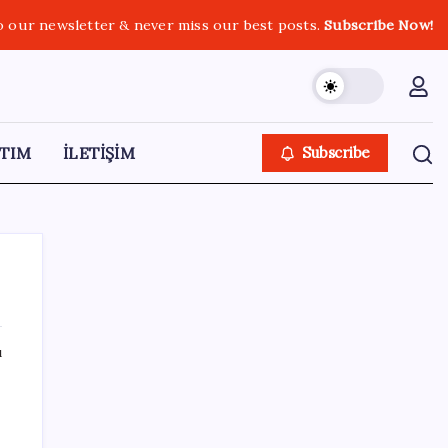
o our newsletter & never miss our best posts.
Subscribe Now!
TIM
İLETİŞİM
Subscribe
ı
SON YAZILAR
Tüm Yerel-Sen’den yeni çözüm sürecine
tepki: ‘Terörle pazarlık olmaz’