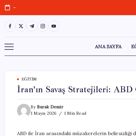
Skip
-
to
content
https://www.facebook.com/
https://twitter.com/
https://t.me/
https://www.instagram.com/
https://youtube.com/
ANA SAYFA
E
EĞITIM
İran’ın Savaş Stratejileri: ABD
By
Burak Demir
1 Mayıs 2026
1 Min Read
ABD ile İran arasındaki müzakerelerin belirsizliği