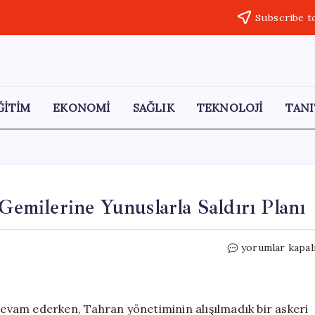
Subscribe t
ĞİTİM
EKONOMİ
SAĞLIK
TEKNOLOJİ
TANI
 Gemilerine Yunuslarla Saldırı Planı
İran’ın
yorumlar kapal
Savaş
Stratejileri:
ABD
Gemilerine
 devam ederken, Tahran yönetiminin alışılmadık bir askeri