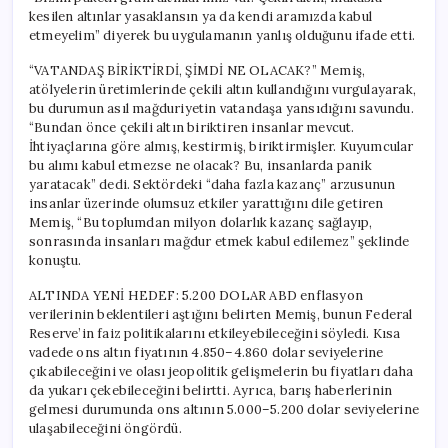
Görülebilir”
kesilen altınlar yasaklansın ya da kendi aramızda kabul
için
etmeyelim” diyerek bu uygulamanın yanlış olduğunu ifade etti.
“VATANDAŞ BİRİKTİRDİ, ŞİMDİ NE OLACAK?” Memiş,
atölyelerin üretimlerinde çekili altın kullandığını vurgulayarak,
bu durumun asıl mağduriyetin vatandaşa yansıdığını savundu.
“Bundan önce çekili altın biriktiren insanlar mevcut.
İhtiyaçlarına göre almış, kestirmiş, biriktirmişler. Kuyumcular
bu alımı kabul etmezse ne olacak? Bu, insanlarda panik
yaratacak” dedi. Sektördeki “daha fazla kazanç” arzusunun
insanlar üzerinde olumsuz etkiler yarattığını dile getiren
Memiş, “Bu toplumdan milyon dolarlık kazanç sağlayıp,
sonrasında insanları mağdur etmek kabul edilemez” şeklinde
konuştu.
ALTINDA YENİ HEDEF: 5.200 DOLAR ABD enflasyon
verilerinin beklentileri aştığını belirten Memiş, bunun Federal
Reserve’in faiz politikalarını etkileyebileceğini söyledi. Kısa
vadede ons altın fiyatının 4.850–4.860 dolar seviyelerine
çıkabileceğini ve olası jeopolitik gelişmelerin bu fiyatları daha
da yukarı çekebileceğini belirtti. Ayrıca, barış haberlerinin
gelmesi durumunda ons altının 5.000–5.200 dolar seviyelerine
ulaşabileceğini öngördü.