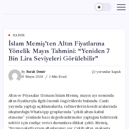
Skip
to
content
HABER
İslam Memiş’ten Altın Fiyatlarına
Yönelik Mayıs Tahmini: “Yeniden 7
Bin Lira Seviyeleri Görülebilir”
İslam
By
Burak Demir
yorumlar kapalı
Memiş’ten
13 Mayıs 2026
1 Min Read
Altın
Fiyatlarına
Yönelik
Altın ve Piyasalar Uzmanı İslam Memiş, mayıs ayı sonunda
Mayıs
altın fiyatlarıyla ilgili önemli öngörülerde bulundu. Canlı
Tahmini:
“Yeniden
yayında yaptığı açıklamalarda, rafinerilerin kendi aralarında
7
oluşturduğu WhatsApp gruplarında “çekili altını kabul
Bin
etmeme” yönünde bazı değerlendirmeler yaptığını belirterek
Lira
sektör için endişe verici durumlara dikkat çekti. Memiş,
Seviyeleri
“Bizim paketli gram altınlarımız var. Çekili altın, makasla