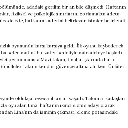
Mücadelesi:
 bölümünde, adadaki gerilim bir an bile düşmedi. Haftanın
Hangi
lar, fiziksel ve psikolojik sınırlarını zorlamakta adeta
Takım
cadelede, haftanın kaderini belirleyen isimler belirlendi.
Galip
Geldi?
Eleme
Adayı
azlık oyununda karşı karşıya geldi. İlk oyunu kaybederek
Belli
bu sefer mutlak bir zafer hedefiyle mücadeleye başladı.
Oldu
eyici performansla Mavi takım, final atışlarında hata
için
önüllüler takımı kendini güvence altına alırken, Ünlüler
yinde oldukça heyecanlı anlar yaşadı. Takım arkadaşları
la oyu alan Lina, haftanın ikinci eleme adayı olarak
dından Lina’nın da isminin çıkması, eleme potasındaki