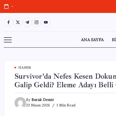
Skip
-
to
content
https://www.facebook.com/
https://twitter.com/
https://t.me/
https://www.instagram.com/
https://youtube.com/
ANA SAYFA
E
HABER
Survivor’da Nefes Kesen Dokun
Galip Geldi? Eleme Adayı Belli
By
Burak Demir
23 Nisan 2026
1 Min Read