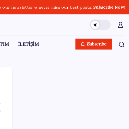
o our newsletter & never miss our best posts.
Subscribe Now!
TIM
İLETİŞİM
Subscribe
SON YAZILAR
ı
Tüm Yerel-Sen’den yeni çözüm sürecine
tepki: ‘Terörle pazarlık olmaz’