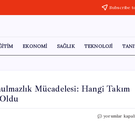
Subscribe t
ĞİTİM
EKONOMİ
SAĞLIK
TEKNOLOJİ
TANI
ulmazlık Mücadelesi: Hangi Takım
 Oldu
Survivor’da
yorumlar kapal
Nefes
Kesen
Dokunulmazlık